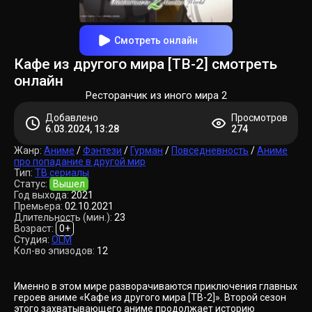
Смотреть онлайн
Кафе из другого мира [ТВ-2] смотреть
онлайн
Ресторанчик из иного мира 2
Добавлено
Просмотров
6.03.2024, 13:28
274
Жанр:
Аниме
/
Фэнтези
/
Гурман
/
Повседневность
/
Аниме
про попадание в другой мир
Тип:
ТВ сериалы
Статус:
Вышел
Год выхода:
2021
Премьера:
02.10.2021
Длительность (мин.):
23
Возраст:
0+
Студия:
OLM
Кол-во эпизодов:
12
Именно в этом мире разворачиваются приключения главных
героев аниме «Кафе из другого мира [ТВ-2]». Второй сезон
этого захватывающего аниме продолжает историю