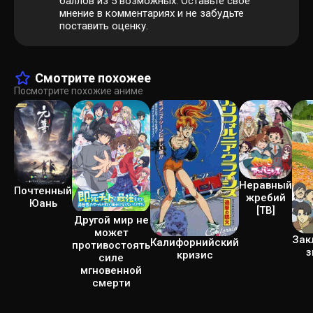
баллов из 5 возможных. Оставьте своё
мнение в комментариях и не забудьте
поставить оценку.
Смотрите похожее
Посмотрите похожие аниме
Неравный
Почтенный
жребий
Юань
[ТВ]
Другой мир не
может
Зак
Калифорнийский
противостоять
з
кризис
силе
мгновенной
смерти