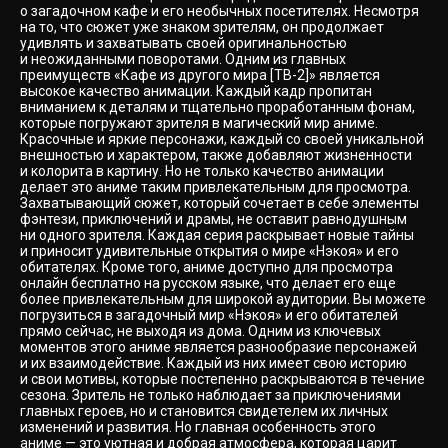
о загадочном кафе и его необычных посетителях. Несмотря
на то, что сюжет уже знаком зрителям, он продолжает
удивлять и захватывать своей оригинальностью
и неожиданными поворотами. Одним из главных
преимуществ «Кафе из другого мира [ТВ-2]» является
высокое качество анимации. Каждый кадр пропитан
вниманием к деталям и тщательно проработанным фонам,
которые погружают зрителя в магический мир аниме.
Красочные и яркие персонажи, каждый со своей уникальной
внешностью и характером, также добавляют жизненности
и колорита в картину. Но не только качество анимации
делает это аниме таким привлекательным для просмотра.
Захватывающий сюжет, который сочетает в себе элементы
фэнтези, приключений и драмы, не оставит равнодушным
ни одного зрителя. Каждая серия раскрывает новые тайны
и приносит удивительные открытия о мире «Нэкоя» и его
обитателях. Кроме того, аниме доступно для просмотра
онлайн бесплатно на русском языке, что делает его еще
более привлекательным для широкой аудитории. Вы можете
погрузиться в загадочный мир «Нэкоя» и его обитателей
прямо сейчас, не выходя из дома. Одним из ключевых
моментов этого аниме является разнообразие персонажей
и их взаимодействие. Каждый из них имеет свою историю
и свои мотивы, которые постепенно раскрываются в течение
сезона. Зритель не только наблюдает за приключениями
главных героев, но и становится свидетелем их личных
изменений и развития. Но главная особенность этого
аниме — это уютная и добрая атмосфера, которая царит