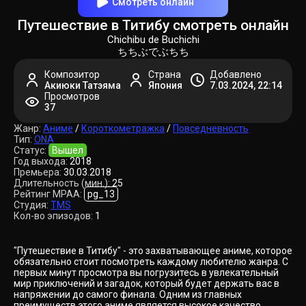
Смотреть онлайн
Путешествие в Титибу смотреть онлайн
Chichibu de Buchichi
ちちぶでぶちち
Композитор
Страна
Добавлено
Акиюки Татэяма
Япония
7.03.2024, 22:14
Просмотров
37
Жанр:
Аниме
/
Короткометражка
/
Повседневность
Тип:
ONA
Статус:
Вышел
Год выхода:
2018
Премьера:
30.03.2018
Длительность (мин.):
25
Рейтинг MPAA:
pg_13
Студия:
TMS
Кол-во эпизодов:
1
"Путешествие в Титибу" - это захватывающее аниме, которое
обязательно стоит посмотреть каждому любителю жанра. С
первых минут просмотра вы погрузитесь в увлекательный
мир приключений и загадок, который будет держать вас в
напряжении до самого финала. Одним из главных
преимуществ этого аниме является высокое качество