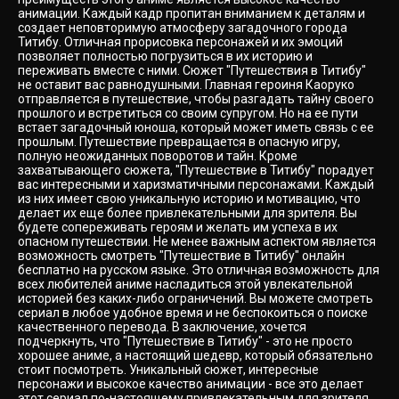
анимации. Каждый кадр пропитан вниманием к деталям и
создает неповторимую атмосферу загадочного города
Титибу. Отличная прорисовка персонажей и их эмоций
позволяет полностью погрузиться в их историю и
переживать вместе с ними. Сюжет "Путешествия в Титибу"
не оставит вас равнодушными. Главная героиня Каоруко
отправляется в путешествие, чтобы разгадать тайну своего
прошлого и встретиться со своим супругом. Но на ее пути
встает загадочный юноша, который может иметь связь с ее
прошлым. Путешествие превращается в опасную игру,
полную неожиданных поворотов и тайн. Кроме
захватывающего сюжета, "Путешествие в Титибу" порадует
вас интересными и харизматичными персонажами. Каждый
из них имеет свою уникальную историю и мотивацию, что
делает их еще более привлекательными для зрителя. Вы
будете сопереживать героям и желать им успеха в их
опасном путешествии. Не менее важным аспектом является
возможность смотреть "Путешествие в Титибу" онлайн
бесплатно на русском языке. Это отличная возможность для
всех любителей аниме насладиться этой увлекательной
историей без каких-либо ограничений. Вы можете смотреть
сериал в любое удобное время и не беспокоиться о поиске
качественного перевода. В заключение, хочется
подчеркнуть, что "Путешествие в Титибу" - это не просто
хорошее аниме, а настоящий шедевр, который обязательно
стоит посмотреть. Уникальный сюжет, интересные
персонажи и высокое качество анимации - все это делает
этот сериал по-настоящему привлекательным для зрителя.