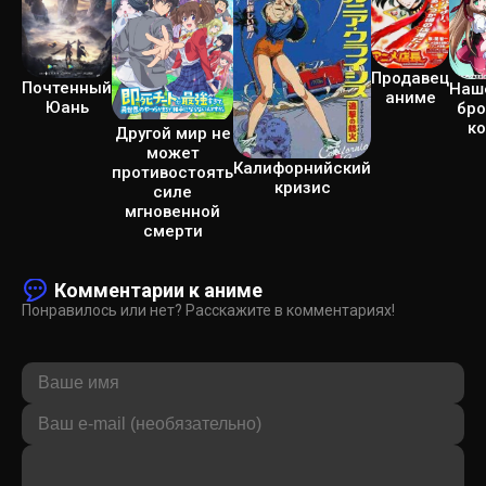
Продавец
Почтенный
Наш
аниме
Юань
бро
ко
Другой мир не
может
Калифорнийский
противостоять
кризис
силе
мгновенной
смерти
Комментарии к аниме
Понравилось или нет? Расскажите в комментариях!