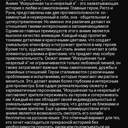
Аниме "Искушённая ты и незрелый я" - это захватывающая
история о любви и самопознании. Главные герои, Рюто и
Руна, представлены как две противоположности: он -
замкнутый и неуверенный в себе, она - общительная и
целеустремленная. Но именно эти различия делают их
отношения такими интересными и запоминающимися.
Одним из главных преимуществ этого аниме является
высокое качество анимации. Каждый кадр пропитан
тонкими деталями и красочными цветами, что создает
уникальную атмосферу и погружает зрителя в мир героев.
Кроме того, художественный стиль аниме сочетает в себе
элементы реализма и фантазии, что придает ему особую
привлекательность. Сюжет аниме "Искушённая ты и
незрелый я" не ограничивается только любовной линией, он
также затрагивает важные темы самопознания, дружбы и
семейных отношений. Герои сталкиваются с различными
проблемами и испытаниями, которые помогают им расти и
меняться. Это делает аниме более глубоким и интересным
для просмотра. Благодаря увлекательному сюжету и
харизматичным персонажам, "Искушённая ты и незрелый я"
заставляет зрителя переживать за героев и сопереживать
им. Каждый из них обладает своей индивидуальностью и
уникальными чертами характера, что делает их близкими и
понятными зрителю. Ещё одним преимуществом этого
аниме является возможность смотреть его онлайн
бесплатно на русском языке. Это отличный вариант для тех,
кто хочет насладиться прекрасной историей без
необходимости покупать диски или подписываться на