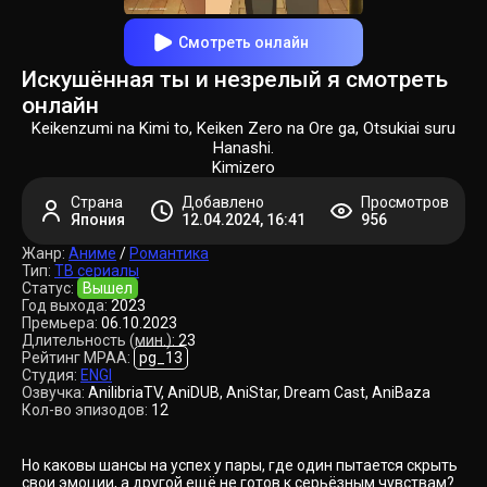
Смотреть онлайн
Искушённая ты и незрелый я смотреть
онлайн
Keikenzumi na Kimi to, Keiken Zero na Ore ga, Otsukiai suru
Hanashi.
Kimizero
Страна
Добавлено
Просмотров
Япония
12.04.2024, 16:41
956
Жанр:
Аниме
/
Романтика
Тип:
ТВ сериалы
Статус:
Вышел
Год выхода:
2023
Премьера:
06.10.2023
Длительность (мин.):
23
Рейтинг MPAA:
pg_13
Студия:
ENGI
Озвучка:
AnilibriaTV, AniDUB, AniStar, Dream Cast, AniBaza
Кол-во эпизодов:
12
Но каковы шансы на успех у пары, где один пытается скрыть
свои эмоции, а другой ещё не готов к серьёзным чувствам?