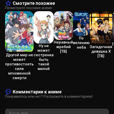
Смотрите похожее
Посмотрите похожие аниме
По
Неравный
велению
Ну не
жребий
Загадочная
неба
может
[ТВ]
девушка Х
сестренка
Другой мир не
[ТВ]
быть
может
такой
противостоять
милой
силе
мгновенной
смерти
Комментарии к аниме
Понравилось или нет? Расскажите в комментариях!