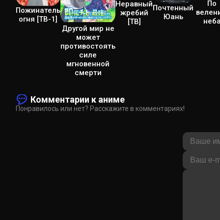
По
Неравный
Почтенный
Пожинатель
велен
жребий
Юань
огня [ТВ-1]
неб
[ТВ]
Другой мир не
может
противостоять
силе
мгновенной
смерти
Комментарии к аниме
Понравилось или нет? Расскажите в комментариях!