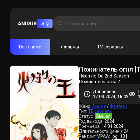
ANIDUB
.org
Все аниме
Фильмы
TV сериалы
Пожинатель огня [Т
Hikari no Ou 2nd Season
Пожинатель огня 2
Добавлено
12.04.2024, 16:42
Жанр:
Аниме
/
Фэнтези
Тип:
ТВ сериалы
Статус:
Вышел
Год выхода:
2024
Премьера:
14.01.2024
Длительность (мин.):
24
Рейтинг MPAA:
pg_13