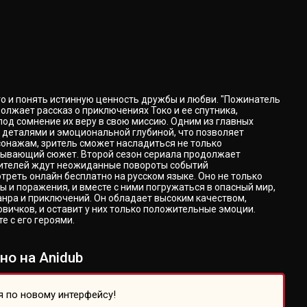
го и понять истинную ценность дружбы и любви. "Пожинатель
олжает рассказ о приключениях Токо и ее спутника,
под сомнение их веру в свою миссию. Одним из главных
 деталями и эмоциональной глубиной, что позволяет
сонажам, зритель сможет насладиться не только
ватывающий сюжет. Второй сезон сериала продолжает
 зрителей ждут неожиданные повороты событий
отреть онлайн бесплатно на русском языке. Оно не только
ы и поражения, и вместе с ними погружаться в опасный мир,
анра и приключений. Он обладает высоким качеством,
ичков, и оставит у них только положительные эмоции.
е с его героями.
но на Anidub
я по новому интерфейсу!