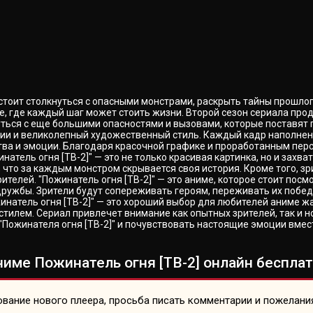
дстоит столкнуться с опасными монстрами, раскрыть тайны прошло
, где каждый шаг может стоить жизни. Второй сезон сериала прод
нуться с еще большими опасностями и вызовами, которые поставят 
ии и великолепный художественный стиль. Каждый кадр наполнен
ства и эмоции. Благодаря красочной графике и проработанным пер
натель огня [ТВ-2]" — это не только красивая картинка, но и зах
т, что за каждым монстром скрывается своя история. Кроме того,
телей. "Пожинатель огня [ТВ-2]" — это аниме, которое стоит посм
 дружбы. Зрители будут сопереживать героям, переживать их побед
инатель огня [ТВ-2]" — это хороший выбор для любителей аниме ж
ем. Сериал привлечет внимание как опытных зрителей, так и нов
Пожинателя огня [ТВ-2]" и почувствовать настоящие эмоции вмест
име Пожинатель огня [ТВ-2] онлайн бесплат
вание нового плеера, просьба писать комментарии и пожелани