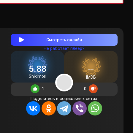
Смотреть онлайн
Не работает плеер?
5.88
--
Shikimori
IMDB
1
0
Поделитесь в социальных сетях: