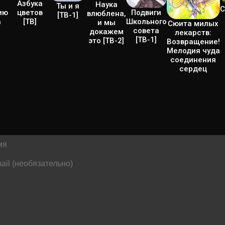
Азбука
Наука
Ты и я
С
ию
Подвиги
цветов
влюблена,
[ТВ-1]
а
Школьного
[ТВ]
и мы
Сюита милых
совета
докажем
лекарств:
[ТВ-1]
это [ТВ-2]
Возвращение!
Мелодия чуда
соединения
сердец