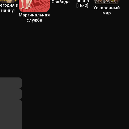
Ты и я
Свобода
егодня и
[ТВ-2]
Ускоренный
начну!
мир
Маргинальная
служба