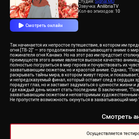
Студия:
Signal.MD
Озвучка:
AnilibriaTV
Кол-во эпизодов:
10
Смотреть онлайн
Так начинается их непростое путешествие, в котором им пре
огня [ТВ-2]" — это продолжение захватывающего аниме о мире
пожинателя огня Канамэ. Но на этот раз им предстоит столк
преимуществ этого аниме является высокое качество анимац
полностью погрузиться в мир героев и почувствовать их чув
захватывающим сюжетом, но и красотой аниме. Однако, "Пожи
раскрывать тайны мира, в котором живут герои, и показывае
и непредсказуемый финал, который оставит след в сердцах зри
порадует глаз, но и заставит задуматься о ценности жизни и
где каждый день может стать последним. В заключение, "Пож
захватывающим сюжетом и неповторимым художественным стил
Не пропустите возможность окунуться в захватывающий мир "
Смотреть ан
Осуществляется тестиро