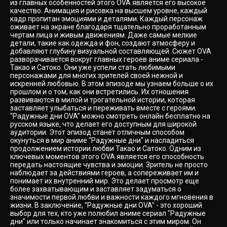
из главных особенностей этого OVA является его высокое
качество. Анимация и рисовка на высшем уровне, каждый
кадр пропитан эмоциями и деталями. Каждый персонаж
оживает на экране благодаря тщательно проработанным
чертам лица и живым движениям. Даже самые мелкие
детали, такие как одежда и фон, создают атмосферу и
добавляют глубину визуальной составляющей. Сюжет OVA
разворачивается вокруг главных героев аниме сериала -
Такао и Сатоко. Они уже успели стать любимыми
персонажами для многих зрителей своей нежной и
искренней любовью. В этом эпизоде мы узнаем больше о их
прошлом и о том, как они встретились. Их отношения
развиваются в милой и трогательной истории, которая
заставляет улыбаться и переживать вместе с героями.
"Радужные дни OVA" можно смотреть онлайн бесплатно на
русском языке, что делает его доступным для широкой
аудитории. Этот эпизод станет отличным способом
окунуться в мир аниме "Радужные дни" и насладиться
продолжением истории любви Такао и Сатоко. Одним из
ключевых моментов этого OVA является его способность
передать настоящие чувства и эмоции. Зритель не просто
наблюдает за действиями героев, а сопереживает им и
понимает их внутренний мир. Это делает просмотр еще
более захватывающим и заставляет задуматься о
значимости первой любви и важности каждого мгновения в
жизни. В заключение, "Радужные дни OVA" - это хороший
выбор для тех, кто уже полюбил аниме сериал "Радужные
дни" или только начинает знакомиться с этим миром. Он