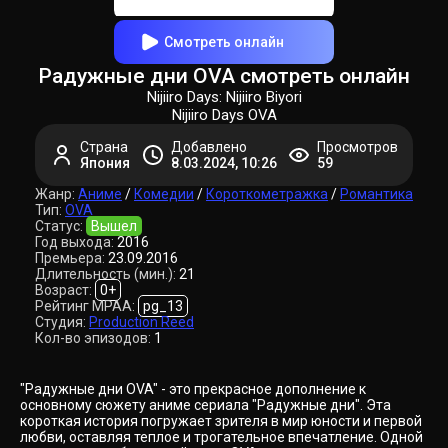
Смотреть онлайн
Радужные дни OVA смотреть онлайн
Nijiiro Days: Nijiiro Biyori
Nijiiro Days OVA
Страна
Добавлено
Просмотров
Япония
8.03.2024, 10:26
59
Жанр:
Аниме
/
Комедии
/
Короткометражка
/
Романтика
Тип:
OVA
Статус:
Вышел
Год выхода:
2016
Премьера:
23.09.2016
Длительность (мин.):
21
Возраст:
0+
Рейтинг MPAA:
pg_13
Студия:
Production Reed
Кол-во эпизодов:
1
"Радужные дни OVA" - это прекрасное дополнение к
основному сюжету аниме сериала "Радужные дни". Эта
короткая история погружает зрителя в мир юности и первой
любви, оставляя теплое и трогательное впечатление. Одной