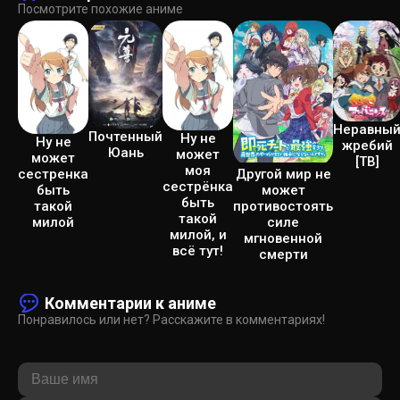
Посмотрите похожие аниме
Неравны
Почтенный
Ну не
Ну не
жребий
Юань
может
может
[ТВ]
моя
сестренка
Другой мир не
сестрёнка
быть
может
быть
такой
противостоять
такой
милой
силе
милой, и
мгновенной
всё тут!
смерти
Комментарии к аниме
Понравилось или нет? Расскажите в комментариях!