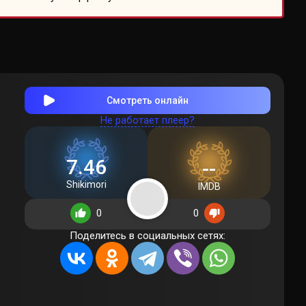
Смотреть онлайн
Не работает плеер?
7.46
--
Shikimori
IMDB
0
0
Поделитесь в социальных сетях: