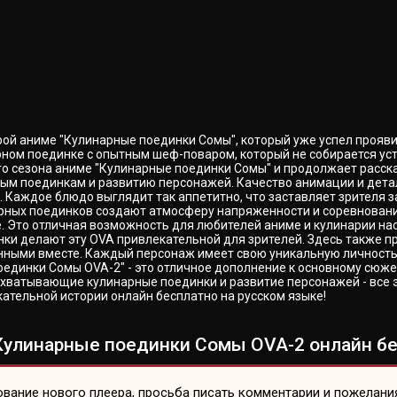
рой аниме "Кулинарные поединки Сомы", который уже успел прояви
арном поединке с опытным шеф-поваром, который не собирается у
го сезона аниме "Кулинарные поединки Сомы" и продолжает рассказ
ым поединкам и развитию персонажей. Качество анимации и детал
аждое блюдо выглядит так аппетитно, что заставляет зрителя за
ных поединков создают атмосферу напряженности и соревнования
е. Это отличная возможность для любителей аниме и кулинарии 
инки делают эту OVA привлекательной для зрителей. Здесь также
нными вместе. Каждый персонаж имеет свою уникальную личность и
оединки Сомы OVA-2" - это отличное дополнение к основному сюже
ахватывающие кулинарные поединки и развитие персонажей - все 
ательной истории онлайн бесплатно на русском языке!
Кулинарные поединки Сомы OVA-2 онлайн бес
вание нового плеера, просьба писать комментарии и пожелани