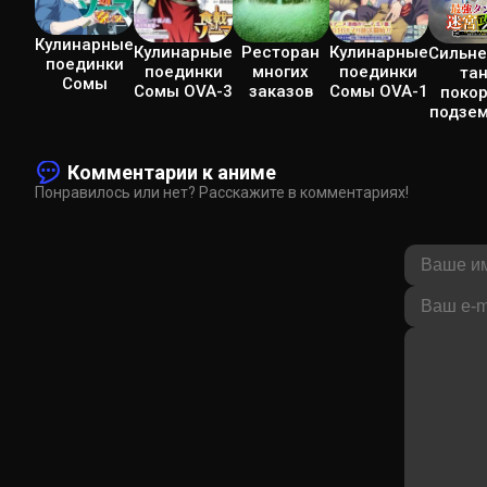
Кулинарные
Кулинарные
Кулинарные
Ресторан
Сильн
поединки
поединки
поединки
многих
та
Сомы
Сомы OVA-3
Сомы OVA-1
заказов
поко
подзе
Комментарии к аниме
Понравилось или нет? Расскажите в комментариях!