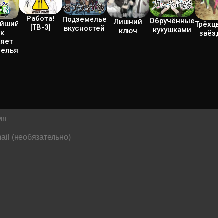
Работа!
Подземелье
Обручённые
Лишний
ейший
Трёхц
[ТВ-3]
вкусностей
кукушками
ключ
нк
звёз
ряет
мелья