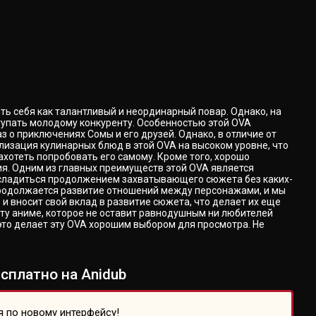
ть себя как талантливый и неординарный повар. Однако, на
ступать молодому конкуренту. Особенностью этой OVA
 о приключениях Сомы и его друзей. Однако, в отличие от
изация кулинарных блюд в этой OVA на высоком уровне, что
хотеть попробовать его самому. Кроме того, хорошо
. Одним из главных преимуществ этой OVA является
насладиться продолжением захватывающего сюжета без каких-
 продолжается развитие отношений между персонажами, и мы
 вносит свой вклад в развитие сюжета, что делает их еще
ту аниме, которое не оставит равнодушным ни любителей
это делает эту OVA хорошим выбором для просмотра. Не
платно на Anidub
я по новому интерфейсу!