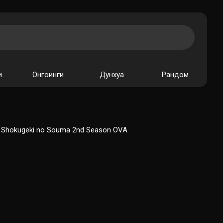
и
Онгоинги
Дунхуа
Рандом
A, Shokugeki no Souma 2nd Season OVA