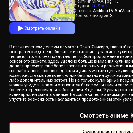
Рейтинг MPAA:
pg_13
Студия:
J.C.Staff
Озвучка:
AnilibriaTV, AniMaunt
Кол-во эпизодов:
2
Смотреть онлайн
В этом нелёгком деле им помогает Сома Юкихира, главный ге
этот раз его ждет еще большее испытание - участие в кулин
является то, что она представляет собой продолжение перво
основного сюжета, здесь уделено больше внимания кулинарн
делает просмотр еще более захватывающим и реалистичным. К
проработанные фоновые детали и динамичные сцены кулинар
возможность смотреть ее онлайн бесплатно на русском язык
либо дополнительных затрат. Но не только кулинарные поед
можем увидеть, как они становятся более сильными и сплоче
более интересными для наблюдения. В целом, "Кулинарные п
кулинарии, ни фанатов аниме. Высокое качество анимации, з
упустите возможность насладиться продолжением этой увлек
Смотреть аниме 
Осуществляется тестиро