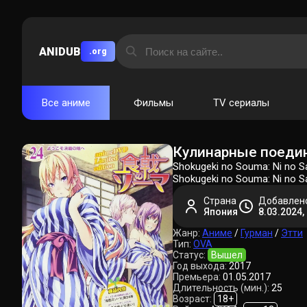
ANIDUB
.org
Все аниме
Фильмы
TV сериалы
Кулинарные поедин
Shokugeki no Souma: Ni no 
Shokugeki no Souma: Ni no S
Страна
Добавлен
Япония
8.03.2024,
Жанр:
Аниме
/
Гурман
/
Этти
Тип:
OVA
Статус:
Вышел
Год выхода:
2017
Премьера:
01.05.2017
Длительность (мин.):
25
Возраст:
18+