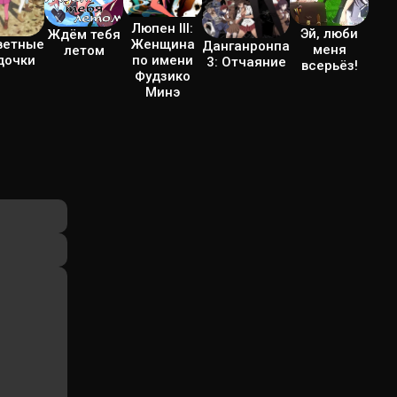
Люпен III:
Эй, люби
Ждём тебя
Женщина
ветные
Данганронпа
меня
летом
по имени
дочки
3: Отчаяние
всерьёз!
Фудзико
Минэ