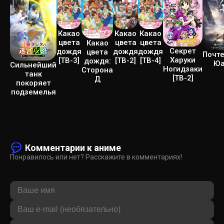
Какао
Какао
Какао
цвета
цвета
цвета
Какао
Секрет
дождя
дождя
дождя
цвета
Почт
Харуки
[ТВ-3]
[ТВ-2]
[ТВ-4]
дождя:
Юа
Сильнейший
Ногидзаки
Сторона
танк
[ТВ-2]
Д
покоряет
подземелья
Комментарии к аниме
Понравилось или нет? Расскажите в комментариях!