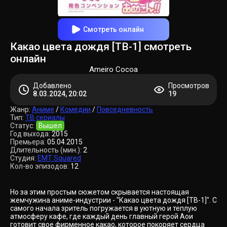
Смотреть онлайн
Какао цвета дождя [ТВ-1] смотреть
онлайн
Ameiro Cocoa
Добавлено
Просмотров
8.03.2024, 20:02
19
Жанр:
Аниме
/
Комедии
/
Повседневность
Тип:
ТВ сериалы
Статус:
Вышел
Год выхода:
2015
Премьера:
05.04.2015
Длительность (мин.):
2
Студия:
EMT Squared
Кол-во эпизодов:
12
Но за этим простым сюжетом скрывается настоящая
жемчужина аниме-индустрии - "Какао цвета дождя [ТВ-1]". С
самого начала зритель погружается в уютную и теплую
атмосферу кафе, где каждый день главный герой Аои
готовит свое фирменное какао, которое покоряет сердца