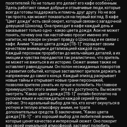
посетителей. Но не только это делает его кафе особенным.
Здесь работают самые добрые и отзывчивые люди, которые
всегда готовы поддержать и помочь друг другу. Но не все
так просто, как может показаться на первый взгляд. В кафе
"Цвет дождя" есть свой секрет, который связан с загадочной
девушкой Шоколад. Она приходит в кафе каждый день и
заказывает только одно - какао цвета дождя. Аои не может
понять, почему она так настойчиво просит именно это
напиток, но вскоре он узнает правду о Шоколад и ее связи с
кафе. Аниме "Какао цвета дождя [ТВ-1]" поражает своим
качеством анимации и детализацией каждой сцены.
Каждый персонаж проработан до мельчайших деталей, а их
эмоции и чувства передаются так реалистично, что зритель
не может не вжиться в их историю. Сюжет аниме также не
оставляет равнодушным. Он полон неожиданных поворотов
и развития событий, которые заставляют зрителя держать в
напряжении до самого конца. Каждый эпизод раскрывает
новые тайны и открывает новые грани персонажей,
позволяя зрителю узнать их лучше и полюбить. Но главное
преимущество этого аниме - это его доступность. Вы можете
смотреть "Какао цвета дождя [ТВ-1]" онлайн бесплатно на
русском языке и наслаждаться каждой серией прямо
сейчас. Это идеальный выбор для тех, кто хочет окунуться в
уютную и теплую атмосферу аниме, не тратя
дополнительных средств. В заключение, "Какао цвета
дождя [ТВ-1]" - это хороший выбор для любителей аниме,
которые ценят качество и интересный сюжет. Оно покорит
вас своей уникальной атмосферой, заставит полюбить