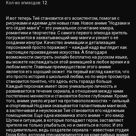
Кол-во эпизодов:
12
И вот теперь Тиё становится его ассистентом, помогая с
рисунками и идеями для новых глав. Новое аниме "Нодзаки и
его сёдзё-манга" – это уникальное сочетание юмора,
романтики и творчества. С самого первого эпизода зритель
погружается в захватывающий мир манги и узнает о её
создании изнутри. Качество анимации и детализация
персонажей просто поражают – каждый кадр выглядит как
настоящее произведение искусства. А благодаря
возможности смотреть онлайн бесплатно на русском языке,
вы можете наслаждаться этой анимацией в любое время и в
любом месте. Главным преимуществом этого аниме
является его хороший сюжет. На первый взгляд кажется, что
это просто история о школьной любви, но по мере просмотра
становится понятно, что здесь есть гораздо больше.
Каждый персонаж имеет свою уникальную личность и
развивается в течение сериала, а отношения между ними
постепенно меняются и становятся более глубокими. Кроме
того, аниме умело играет на противоположностях – сильный
и спортивный Нодзаки оказывается талантливым мангакой,
а застенчивая и неуклюжая Тиё становится его надежным
помощником. Еще одна изюминка этого аниме – это юмор.
Шутки и ситуации, в которые попадают герои, заставляют
зрителя не только улыбаться, но и смеяться в голос. И это
неудивительно, ведь создатели сериала – известная студия
Doga Kobo, которая специализируется на комедийных аниме.