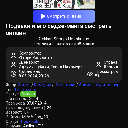
Смотреть онлайн
Нодзаки и его сёдзё-манга смотреть
онлайн
Gekkan Shoujo Nozaki-kun
Нодзаки — автор сёдзё-манги
Композитор
Юкари Хасимото
Сценарист
Страна
Идзуми Цубаки, Ёсико Накамура
Япония
Добавлено
Просмотров
8.03.2024, 23:26
51
Жанр:
Аниме
/
Комедии
/
Романтика
/
Аниме на один вечер
Тип:
ТВ сериалы
Статус:
Вышел
Год выхода:
2014
Премьера:
07.07.2014
Длительность (мин.):
24
Возраст:
0+
Рейтинг MPAA:
pg_13
Студия:
Doga Kobo
Озвучка:
AnilibriaTV