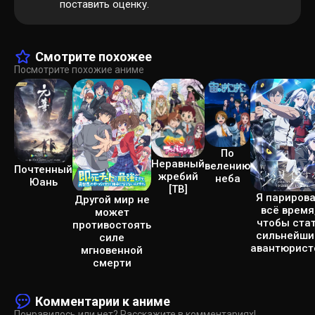
поставить оценку.
Смотрите похожее
Посмотрите похожие аниме
По
Неравный
велению
Почтенный
жребий
неба
Юань
[ТВ]
Я париров
Другой мир не
всё время
может
чтобы ста
противостоять
сильнейш
силе
авантюрист
мгновенной
смерти
Комментарии к аниме
Понравилось или нет? Расскажите в комментариях!