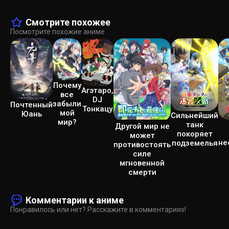
Смотрите похожее
Посмотрите похожие аниме
Почему
Агэтаро,
все
DJ
забыли
Почтенный
Тонкацу
мой
Юань
Сильнейший
мир?
танк
Другой мир не
покоряет
может
не
подземелья
противостоять
силе
мгновенной
смерти
Комментарии к аниме
Понравилось или нет? Расскажите в комментариях!