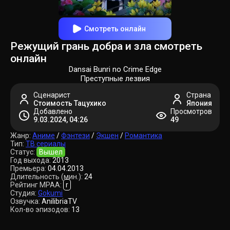
Смотреть онлайн
Режущий грань добра и зла смотреть
онлайн
Dansai Bunri no Crime Edge
Преступные лезвия
Сценарист
Страна
Стоимость Тацухико
Япония
Добавлено
Просмотров
9.03.2024, 04:26
49
Жанр:
Аниме
/
Фэнтези
/
Экшен
/
Романтика
Тип:
ТВ сериалы
Статус:
Вышел
Год выхода:
2013
Премьера:
04.04.2013
Длительность (мин.):
24
Рейтинг MPAA:
r
Студия:
Gokumi
Озвучка:
AnilibriaTV
Кол-во эпизодов:
13