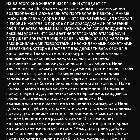
Из-за этого она живет в изоляции и страдает от
одиночества. Но Кири не сдается и решает помочь своей
возлюбленной, даже если это противоречит закону. Аниме
"Режущий грань добра и зла" – это захватывающая история
о любви и жертве, о борьбе с предрассудками и обретении
себя. Качество анимации и музыкальное сопровождение на
высшем уровне, что создает неповторимую атмосферу и
погружает зрителя в мир героев. Каждый эпизод наполнен
эмоциональными поворотами и неожиданными сюжетными
развязками, которые заставят вас держать весь сериал в
напряжении. Главный герой Хаймура – это необычный и
запоминающийся персонаж, который постепенно
раскрывает свою сложную личность. Его любовь к Ивай
заставляет его рискнуть всем и даже нарушить закон, чтобы
спасти ее от проклятия. По мере развития сюжета, мы
узнаем все больше о прошлом Кири и его мотивациях, что
делает его еще более привлекательным для зрителя. Но не
только главный герой заслуживает внимания. В сериале
присутствуют и другие интересные персонажи, каждый со
своей собственной историей и мотивацией. Их
взаимодействие и развитие отношений с Хаймурой и Ивай
добавляют глубины и сложности сюжету. Одним из главных
преимуществ аниме является возможность смотреть его
онлайн бесплатно на русском языке. Это позволяет
насладиться качественным переводом и не тратить время
на поиск озвучки или субтитров. "Режущий грань добра и
зла" – это не просто романтическая история, но и глубокое
повествование о принятии себя и окружающих, о том, что