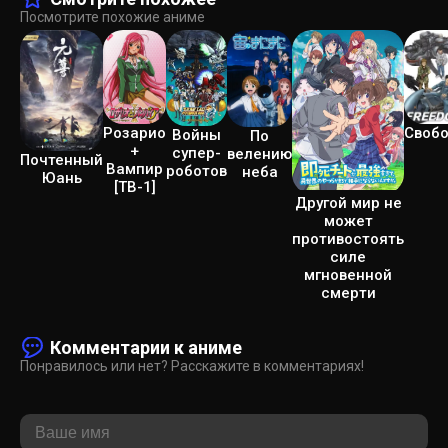
Посмотрите похожие аниме
Розарио
Своб
Войны
По
+
супер-
велению
Почтенный
Вампир
роботов
неба
Юань
[ТВ-1]
Другой мир не
может
противостоять
силе
мгновенной
смерти
Комментарии к аниме
Понравилось или нет? Расскажите в комментариях!