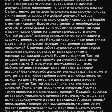
меняется, когда в его класс переводится загадочная
девушка Лилит, наполовину человек и наполовину вампир.
Однако, несмотря на свою наполовину вампирскую природу,
Лилит является хорошей и доброй девушкой, которая
помогает Синте осознать свою судьбу и свою роль в борьбе
с тёмными силами. Вместе они становятся непобедимым
дуэтом, готовым сражаться с любыми опасностями ради
спасения мира. Одним из главных преимуществ аниме
"Святой рыцарь" является высокое качество анимации и
художественного стиля. Каждый кадр пропитан вниманием
к деталям и прекрасно передаёт настроение и эмоции
персонажей. Отличная работа художников и аниматоров
позволяет полностью погрузиться в мир аниме и
насладиться каждой сценой. Кроме того, аниме "Святой
рыцарь" доступен для просмотра онлайн бесплатно на
русском языке. Это отличная возможность для всех
любителей аниме насладиться этой захватывающей
историей без каких-либо дополнительных затрат. Вы можете
смотреть его в любое удобное время и в любом месте, не
выходя из дома. Но не только качество и доступность
делают аниме "Святой рыцарь" привлекательным для
зрителей. Уникальные персонажи и интересный сюжет
также являются его сильными сторонами. Каждый персонаж
имеет свою уникальную личность и мотивацию, что делает
их непредсказуемыми и захватывающими. А сюжет, полный
неожиданных поворотов и эмоциональных моментов, не
оставит равнодушным ни одного зрителя. В целом, аниме
"Святой рыцарь" - это отличный выбор для всех любителей