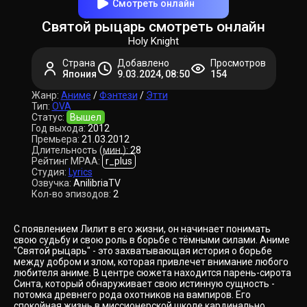
Смотреть онлайн
Святой рыцарь смотреть онлайн
Holy Knight
Страна
Добавлено
Просмотров
Япония
9.03.2024, 08:50
154
Жанр:
Аниме
/
Фэнтези
/
Этти
Тип:
OVA
Статус:
Вышел
Год выхода:
2012
Премьера:
21.03.2012
Длительность (мин.):
28
Рейтинг MPAA:
r_plus
Студия:
Lyrics
Озвучка:
AnilibriaTV
Кол-во эпизодов:
2
С появлением Лилит в его жизни, он начинает понимать
свою судьбу и свою роль в борьбе с тёмными силами. Аниме
"Святой рыцарь" - это захватывающая история о борьбе
между добром и злом, которая привлечет внимание любого
любителя аниме. В центре сюжета находится парень-сирота
Синта, который обнаруживает свою истинную сущность -
потомка древнего рода охотников на вампиров. Его
спокойная жизнь в миссионерской школе кардинально