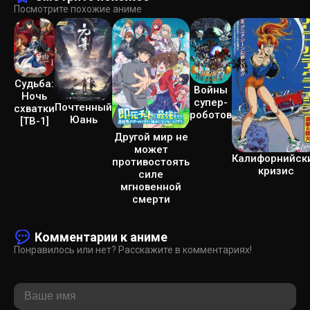
Посмотрите похожие аниме
Судьба:
Войны
Ночь
супер-
Почтенный
схватки
роботов
Юань
[ТВ-1]
Другой мир не
может
Калифорнийск
противостоять
кризис
силе
мгновенной
смерти
Комментарии к аниме
Понравилось или нет? Расскажите в комментариях!