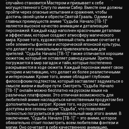
случайно становится Мастером и призывает к себе
могущественного Слугу по имени Сабер. Вместе они должны
пройти через опасные испытания и сражения, чтобы
достичь своей цели и обрести Святой Грааль. Одним из
главных преимуществ аниме "Судьба: Начало [ТВ-1]"
является высокое качество анимации и детализации
персонажей. Каждый кадр наполнен красочными деталями
и эффектами, которые создают атмосферу магического
мира. Кроме того, художественный стиль аниме сочетает в
себе элементы фэнтези и исторической японской культуры,
что делает его уникальным и привлекательным для
зрителей. "Судьба: Начало [ТВ-1]" также отличается хорошим
сюжетом, который не оставляет равнодушным. Зритель
погружается в мир загадок и тайн, которые постепенно
раскрываются в ходе сюжета. Каждый персонаж имеет свою
историю и мотивацию, что делает их более реалистичными
и интересными. Кроме того, аниме обладает глубоким
философским подтекстом, который заставляет задуматься о
смысле жизни и выборе пути. Смотреть "Судьба: Начало
[ТВ-1]" онлайн можно бесплатно на русском языке на
различных платформах. Это отличная возможность для
любителей аниме насладиться качественным продуктом без
дополнительных затрат. Кроме того, на русском языке
доступны все сезоны серии "Судьба", что позволяет
полностью погрузиться в увлекательный мир этого аниме. В
заключение, "Судьба: Начало [ТВ-1]" – это аниме, которое
обязательно стоит посмотреть всем любителям фэнтези и
магии. Оно сочетает в себе качественную анимацию,