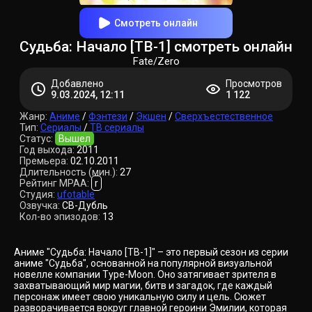
Смотреть онлайн
Судьба: Начало [ТВ-1] смотреть онлайн
Fate/Zero
Добавлено
Просмотров
9.03.2024, 12:11
1 122
Жанр:
Аниме
/
Фэнтези
/
Экшен
/
Сверхъестественное
Тип:
Сериалы
/
ТВ сериалы
Статус:
Вышел
Год выхода:
2011
Премьера:
02.10.2011
Длительность (мин.):
27
Рейтинг MPAA:
r
Студия:
ufotable
Озвучка:
СВ-Дубль
Кол-во эпизодов:
13
Аниме "Судьба: Начало [ТВ-1]" – это первый сезон из серии
аниме "Судьба", основанной на популярной визуальной
новелле компании Type-Moon. Оно затягивает зрителя в
захватывающий мир магии, битв и загадок, где каждый
персонаж имеет свою уникальную силу и цель. Сюжет
разворачивается вокруг главной героини Эмилии, которая