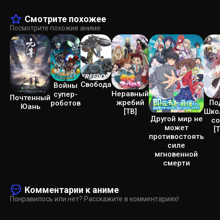
Смотрите похожее
Посмотрите похожие аниме
Свобода
Войны
Неравный
супер-
Почтенный
По
жребий
роботов
Юань
Шко
[ТВ]
Другой мир не
со
может
[
противостоять
силе
мгновенной
смерти
Комментарии к аниме
Понравилось или нет? Расскажите в комментариях!