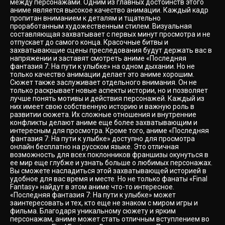
между персонажами. Одним из главных достоинств этого
аниме является высокое качество анимации. Каждый кадр
пропитан вниманием к деталям и тщательно
проработанным художественным стилем. Визуальная
составляющая захватывает с первых минут просмотра и не
отпускает до самого конца. Красочные битвы и
захватывающие сцены преследования будут держать вас в
напряжении и заставят смотреть аниме «Последняя
фантазия 7: На пути к улыбке» на одном дыхании. Но не
только качество анимации делает это аниме хорошим.
Сюжет также заслуживает отдельного внимания. Он не
только раскрывает новые аспекты истории, но и позволяет
лучше понять мотивы и действия персонажей. Каждый из
них имеет свою собственную историю и важную роль в
развитии сюжета. Их сложные отношения и внутренние
конфликты делают аниме еще более захватывающим и
интересным для просмотра. Кроме того, аниме «Последняя
фантазия 7: На пути к улыбке» доступно для просмотра
онлайн бесплатно на русском языке. Это отличная
возможность для всех поклонников франшизы окунуться в
ее мир еще глубже и узнать больше о любимых персонажах.
Вы сможете насладиться этой захватывающей историей в
удобное для вас время и месте. Но не только фанаты «Final
Fantasy» найдут в этом аниме что-то интересное.
«Последняя фантазия 7: На пути к улыбке» может
заинтересовать и тех, кто еще не знаком с миром игры и
фильма. Благодаря уникальному сюжету и ярким
персонажам, аниме может стать отличным вступлением во