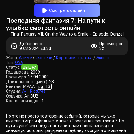
Смотреть онлайн
Последняя фантазия 7: На пути к
улыбке смотреть онлайн
Final Fantasy VII: On the Way to a Smile - Episode: Denzel
Добавлено
Просмотров
9.03.2024, 23:33
32
Жанр:
Аниме
/
Фэнтези
/
Короткометражка
/
Экшен
Тип:
OVA
Статус:
Вышел
Год выхода:
2009
Премьера:
16.04.2009
Длительность (мин.):
28
Рейтинг MPAA:
pg_13
Студия:
A-1 Pictures
Озвучка:
AniDUB
Кол-во эпизодов:
1
Но это не просто повторение событий, которые мы уже
видели в игре и фильме. Аниме «Последняя фантазия 7: На
пути к улыбке» предлагает зрителям новый взгляд на
знакомую историю, раскрывая глубину эмоций и отношений