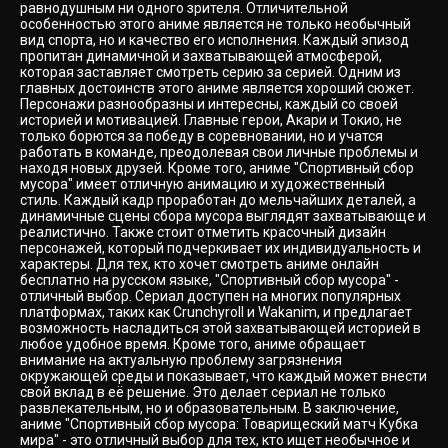
равнодушным ни одного зрителя. Отличительной
особенностью этого аниме является не только необычный
вид спорта, но и качество его исполнения. Каждый эпизод
пропитан динамичной и захватывающей атмосферой,
которая заставляет смотреть серию за серией. Одним из
главных достоинств этого аниме является хороший сюжет.
Персонажи разнообразны и интересны, каждый со своей
историей и мотивацией. Главные герои, Акари и Токио, не
только борются за победу в соревновании, но и учатся
работать в команде, преодолевая свои личные проблемы и
находя новых друзей. Кроме того, аниме "Спортивный сбор
мусора" имеет отличную анимацию и художественный
стиль. Каждый кадр проработан до мельчайших деталей, а
динамичные сцены сбора мусора выглядят захватывающе и
реалистично. Также стоит отметить красочный дизайн
персонажей, который подчеркивает их индивидуальность и
характеры. Для тех, кто хочет смотреть аниме онлайн
бесплатно на русском языке, "Спортивный сбор мусора" -
отличный выбор. Сериал доступен на многих популярных
платформах, таких как Crunchyroll и Wakanim, и предлагает
возможность насладиться этой захватывающей историей в
любое удобное время. Кроме того, аниме обращает
внимание на актуальную проблему загрязнения
окружающей среды и показывает, что каждый может внести
свой вклад в её решение. Это делает сериал не только
развлекательным, но и образовательным. В заключение,
аниме "Спортивный сбор мусора: Товарищеский матч Кубка
мира" - это отличный выбор для тех, кто ищет необычное и