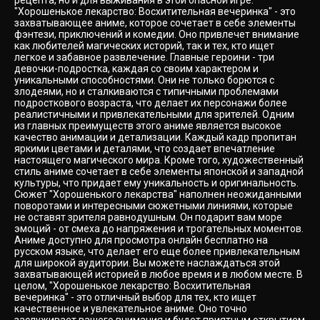
рецепта, но и для выживания в этой опасной игре.
"Хорошенькое лекарство: Восхитительная вечеринка" - это
захватывающее аниме, которое сочетает в себе элементы
фэнтези, приключений и комедии. Оно привлечет внимание
как любителей магических историй, так и тех, кто ищет
легкое и забавное развлечение. Главные героини - три
девочки-подростка, каждая со своим характером и
уникальными способностями. Они не только борются с
злодеями, но и сталкиваются с типичными проблемами
подросткового возраста, что делает их персонажи более
реалистичными и привлекательными для зрителей. Одним
из главных преимуществ этого аниме является высокое
качество анимации и детализации. Каждый кадр пропитан
яркими цветами и деталями, что создает впечатление
настоящего магического мира. Кроме того, художественный
стиль аниме сочетает в себе элементы японской и западной
культуры, что придает ему уникальность и оригинальность.
Сюжет "Хорошенького лекарства" наполнен неожиданными
поворотами и интересными сюжетными линиями, которые
не оставят зрителя равнодушным. Он подарит вам море
эмоций - от смеха до напряжения и трогательных моментов.
Аниме доступно для просмотра онлайн бесплатно на
русском языке, что делает его еще более привлекательным
для широкой аудитории. Вы можете наслаждаться этой
захватывающей историей в любое время и в любом месте. В
целом, "Хорошенькое лекарство: Восхитительная
вечеринка" - это отличный выбор для тех, кто ищет
качественное и увлекательное аниме. Оно точно