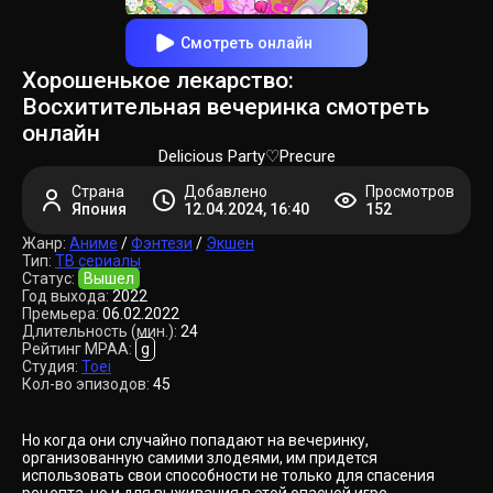
Смотреть онлайн
Хорошенькое лекарство:
Восхитительная вечеринка смотреть
онлайн
Delicious Party♡Precure
Страна
Добавлено
Просмотров
Япония
12.04.2024, 16:40
152
Жанр:
Аниме
/
Фэнтези
/
Экшен
Тип:
ТВ сериалы
Статус:
Вышел
Год выхода:
2022
Премьера:
06.02.2022
Длительность (мин.):
24
Рейтинг MPAA:
g
Студия:
Toei
Кол-во эпизодов:
45
Но когда они случайно попадают на вечеринку,
организованную самими злодеями, им придется
использовать свои способности не только для спасения