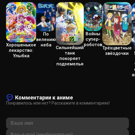
Войны
По
супер-
велению
роботов
неба
Хорошенькое
Сильнейший
Трёхцветные
лекарство:
танк
звёздочки
Улыбка
покоряет
подземелья
а
Комментарии к аниме
Понравилось или нет? Расскажите в комментариях!