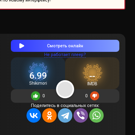
я по новому интерфейсу!
Смотреть онлайн
Не работает плеер?
6.99
--
Shikimori
IMDB
0
0
Поделитесь в социальных сетях: