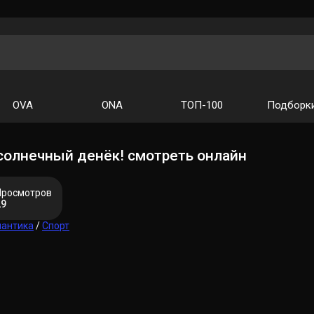
OVA
ONA
ТОП-100
Подборк
солнечный денёк! смотреть онлайн
Просмотров
29
антика
/
Спорт