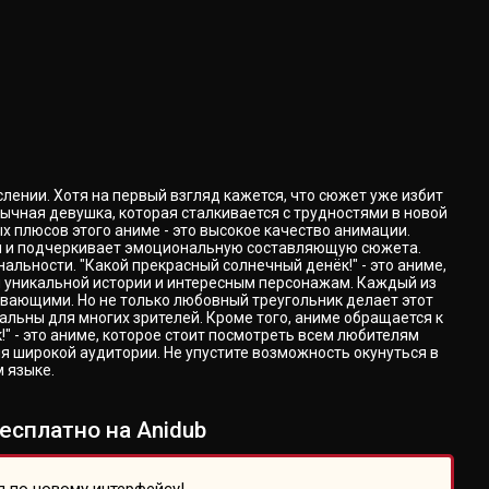
лении. Хотя на первый взгляд кажется, что сюжет уже избит
ычная девушка, которая сталкивается с трудностями в новой
х плюсов этого аниме - это высокое качество анимации.
ня и подчеркивает эмоциональную составляющую сюжета.
льности. "Какой прекрасный солнечный денёк!" - это аниме,
ей уникальной истории и интересным персонажам. Каждый из
ывающими. Но не только любовный треугольник делает этот
льны для многих зрителей. Кроме того, аниме обращается к
" - это аниме, которое стоит посмотреть всем любителям
я широкой аудитории. Не упустите возможность окунуться в
м языке.
есплатно на Anidub