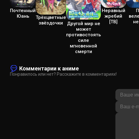
Почтенный
Неравный
П
Юань
жребий
вел
Трёхцветные
[ТВ]
не
звёздочки
Другой мир не
может
противостоять
силе
мгновенной
смерти
Комментарии к аниме
Понравилось или нет? Расскажите в комментариях!