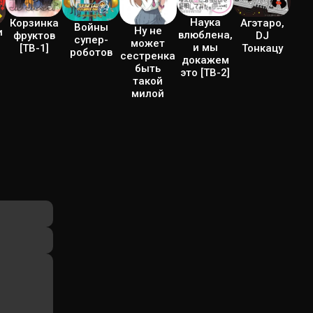
Наука
Агэтаро,
Корзинка
Войны
Ну не
и
влюблена,
DJ
фруктов
супер-
может
и мы
Тонкацу
[ТВ-1]
роботов
сестренка
докажем
быть
это [ТВ-2]
такой
милой