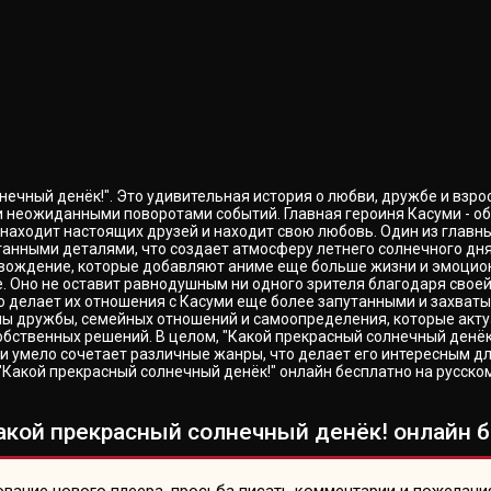
ечный денёк!". Это удивительная история о любви, дружбе и взрос
и неожиданными поворотами событий. Главная героиня Касуми - об
 находит настоящих друзей и находит свою любовь. Один из главны
танными деталями, что создает атмосферу летнего солнечного д
вождение, которые добавляют аниме еще больше жизни и эмоциона
е. Оно не оставит равнодушным ни одного зрителя благодаря сво
о делает их отношения с Касуми еще более запутанными и захват
мы дружбы, семейных отношений и самоопределения, которые актуа
бственных решений. В целом, "Какой прекрасный солнечный денёк!
и умело сочетает различные жанры, что делает его интересным дл
"Какой прекрасный солнечный денёк!" онлайн бесплатно на русско
кой прекрасный солнечный денёк! онлайн б