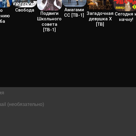
Амагами
Свобода
о
Подвиги
Загадочная
Сегодня 
СС [ТВ-1]
ению
Школьного
девушка Х
начну!
ба
совета
[ТВ]
[ТВ-1]