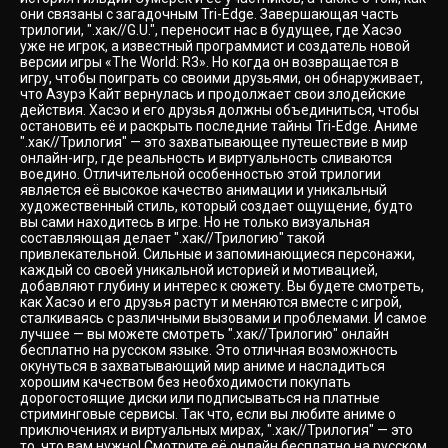
они связаны с загадочным Tri-Edge. Завершающая часть
трилогии, ".хак//G.U.", переносит нас в будущее, где Хасэо
уже не игрок, а известный программист и создатель новой
версии игры «The World: R3». Но когда он возвращается в
игру, чтобы поиграть со своими друзьями, он обнаруживает,
что Азурэ Кайт вернулась и продолжает свои злодейские
действия. Хасэо и его друзья должны объединиться, чтобы
остановить её и раскрыть последние тайны Tri-Edge. Аниме
".хак//Трилогия" — это захватывающее путешествие в мир
онлайн-игр, где реальность и виртуальность сливаются
воедино. Отличительной особенностью этой трилогии
является её высокое качество анимации и уникальный
художественный стиль, который создает ощущение, будто
вы сами находитесь в игре. Но не только визуальная
составляющая делает ".хак//Трилогию" такой
привлекательной. Сильные и запоминающиеся персонажи,
каждый со своей уникальной историей и мотивацией,
добавляют глубину и интерес к сюжету. Вы будете смотреть,
как Хасэо и его друзья растут и меняются вместе с игрой,
сталкиваясь с различными вызовами и проблемами. И самое
лучшее — вы можете смотреть ".хак//Трилогию" онлайн
бесплатно на русском языке. Это отличная возможность
окунуться в захватывающий мир аниме и насладиться
хорошим качеством без необходимости покупать
дорогостоящие диски или подписываться на платные
стриминговые сервисы. Так что, если вы любите аниме о
приключениях и виртуальных мирах, ".хак//Трилогия" — это
то, что вам нужно! Смотрите её онлайн бесплатно на русском