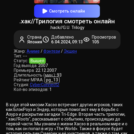
Смотреть онлайн
.хак//Трилогия смотреть онлайн
.hack//G.U. Trilogy
Страна
Добавлено
Просмотров
Япония
6.04.2024, 09:13
105
Жанр:
Аниме
/
Фэнтези
/
Экшен
Тип:
---
Статус:
Вышел
Год выхода:
2007
Премьера:
22.12.2007
Длительность (мин.):
93
Рейтинг MPAA:
pg_13
Студия:
CyberConnect2
Кол-во эпизодов:
1
В ходе этой миссии Хасэо встречает других игроков, таких
как БлэкРоуз и Эндер, которые помогают ему в борьбе с
Азурэ и раскрытии загадки Tri-Edge. Вторая часть трилогии,
".хак//Roots", рассказывает о событиях, происходящих до
первой части. Мы узнаем о жизни Хасэо в реальном мире и о
том, как он попал в игру «The World». Также в фокусе будет
история гильдии Сумерек и её участников, а также о том, как