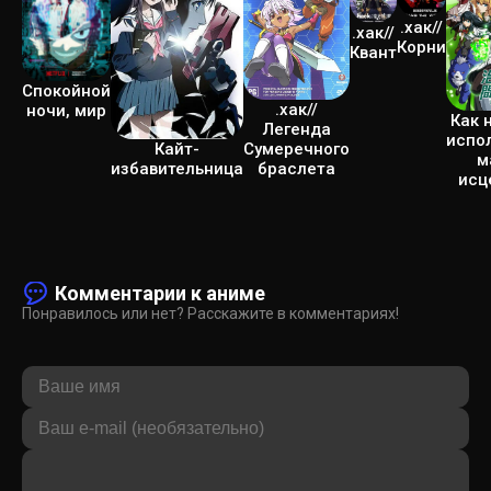
.хак//
.хак//
Корни
Квант
Спокойной
.хак//
ночи, мир
Как 
Легенда
испо
Кайт-
Сумеречного
м
избавительница
браслета
исц
Комментарии к аниме
Понравилось или нет? Расскажите в комментариях!