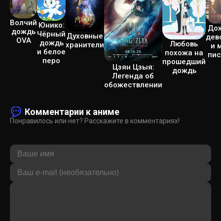
Волчий
Юнико:
Дож
дождь
Чёрный
Духовные
дев
OVA
дождь
Любовь
хранители
и 
и белое
похожа на
пис
перо
прошедший
Цзян Цзыя:
дождь
Легенда об
обожествлении
Комментарии к аниме
Понравилось или нет? Расскажите в комментариях!