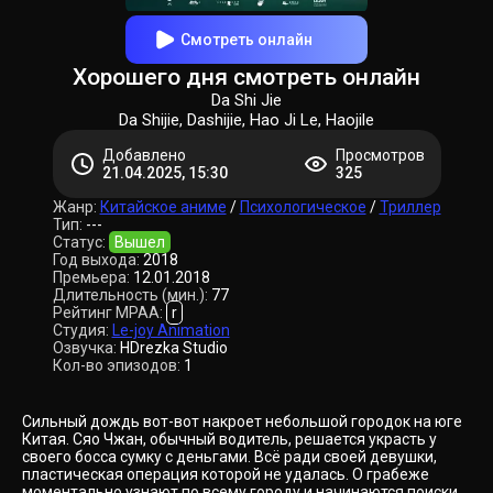
Смотреть онлайн
Хорошего дня смотреть онлайн
Da Shi Jie
Da Shijie, Dashijie, Hao Ji Le, Haojile
Добавлено
Просмотров
21.04.2025, 15:30
325
Жанр:
Китайское аниме
/
Психологическое
/
Триллер
Тип:
---
Статус:
Вышел
Год выхода:
2018
Премьера:
12.01.2018
Длительность (мин.):
77
Рейтинг MPAA:
r
Студия:
Le-joy Animation
Озвучка:
HDrezka Studio
Кол-во эпизодов:
1
Сильный дождь вот-вот накроет небольшой городок на юге
Китая. Сяо Чжан, обычный водитель, решается украсть у
своего босса сумку с деньгами. Всё ради своей девушки,
пластическая операция которой не удалась. О грабеже
моментально узнают по всему городу и начинаются поиски