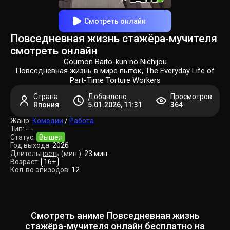
Смотреть онлайн
Повседневная жизнь стажёра-мучителя
смотреть онлайн
Goumon Baito-kun no Nichijou
Повседневная жизнь в мире пыток, The Everyday Life of
Part-Time Torture Workers
Страна
Добавлено
Просмотров
Япония
5.01.2026, 11:31
364
Жанр:
Комедии
/
Работа
Тип:
---
Статус:
Вышел
Год выхода:
2026
Длительность (мин.):
23 мин.
Возраст:
16+
Кол-во эпизодов:
12
Смотреть аниме Повседневная жизнь
стажёра-мучителя онлайн бесплатно на