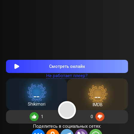
Смотреть онлайн
Не работает плеер?
--
--
Shikimori
IMDB
1
0
Поделитесь в социальных сетях: