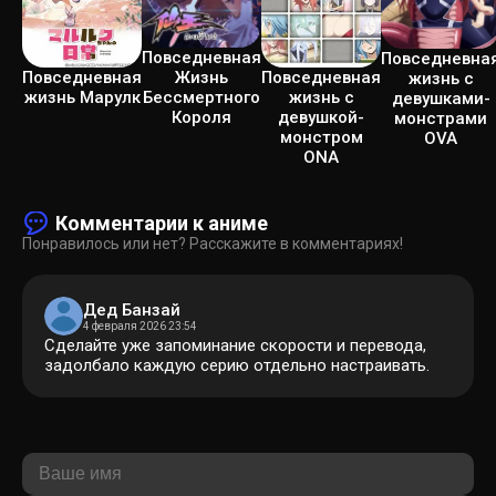
Повседневная
Повседневна
Повседневная
Повседневная
Жизнь
жизнь с
жизнь с
жизнь Марулк
Бессмертного
девушками-
девушкой-
Короля
монстрами
монстром
OVA
ONA
Комментарии к аниме
Понравилось или нет? Расскажите в комментариях!
Дед Банзай
4 февраля 2026 23:54
Сделайте уже запоминание скорости и перевода,
задолбало каждую серию отдельно настраивать.