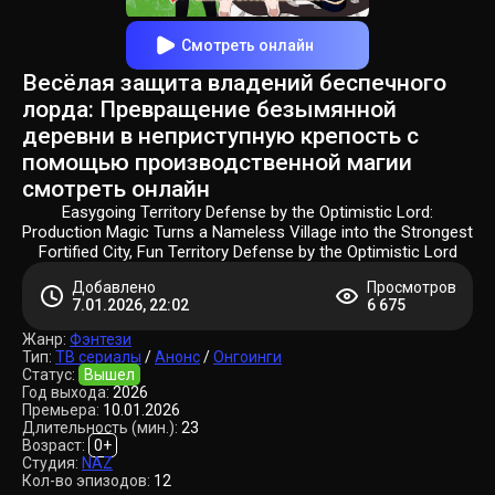
Смотреть онлайн
Весёлая защита владений беспечного
лорда: Превращение безымянной
деревни в неприступную крепость с
помощью производственной магии
смотреть онлайн
Easygoing Territory Defense by the Optimistic Lord:
Production Magic Turns a Nameless Village into the Strongest
Fortified City, Fun Territory Defense by the Optimistic Lord
Добавлено
Просмотров
7.01.2026, 22:02
6 675
Жанр:
Фэнтези
Тип:
ТВ сериалы
/
Анонс
/
Онгоинги
Статус:
Вышел
Год выхода:
2026
Премьера:
10.01.2026
Длительность (мин.):
23
Возраст:
0+
Студия:
NAZ
Кол-во эпизодов:
12