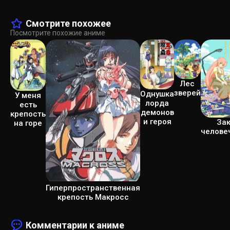
Смотрите похожее
Посмотрите похожие аниме
Лес
зверей
Однушка
У меня
лорда
есть
демонов
крепость
и героя
Зак
на горе
челове
Гиперпространственная
крепость Макросс
Комментарии к аниме