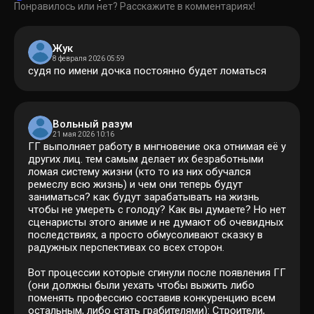
Понравилось или нет? Расскажите в комментариях!
Жук
8 февраля 2026 05:59
судя по имени дочка постоянно будет ломаться
Вольный разум
21 мая 2026 10:16
ГГ выполняет работу в мнгновение ока отнимая её у
других лиц. тем самым делает их безработными
ломая систему жизни (кто то из них обучался
ремеслу всю жизнь) и чем они теперь будут
заниматься? как будут зарабатывать на жизнь
чтобы не умереть с голоду? Как вы думаете? Но нет
сценаристы этого аниме и не думают об очевидных
последствиях, а просто обмусоливают сказку в
радужных перспективах со всех сторон.
Вот процессии которые сгинули после появления ГГ
(они должны были уехать чтобы выжить либо
поменять профессию составив конкуренцию всем
остальным, либо стать грабителями): Строители,