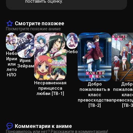
поставить оценку.
Смотрите похожее
Посмотрите похожие аниме
Небо
Небо
Ирии
Ирия:
или
Зейрам
лето
НЛО
Несравненная
Добро
Добр
принцесса
пожаловать в
пожалов
любви [ТВ-1]
класс
клас
превосходства
превосхо
[ТВ-2]
[ТВ-3
Комментарии к аниме
Понравилось или нет? Расскажите в комментариях!