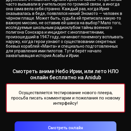
часто вызывали в учительскую по громкой связи, а иногда
она сама вела себя странно. Каждый раз, когда Ирия
оказывалась в беде, появлялся некий Эномото — человек в
чёрном плаще. Может быть, судьба ей приписала какую-то
важную миссию, не оставив ей шанса на выбор? Мало того,
исследуемые школьным радиоклубом тайны военного
полигона Сонохара и инцидент с инопланетянами,
произошедший в 1947 году, начинают понемногу всплывать
наружу, когда герои узнают о существовании секретных
боевых кораблей «Манта» и специально подготовленных
для управления ими пилотов. Тут и берёт начало
захватыващая история Асабы и Ирии.
Смотреть аниме Небо Ирии, или лето НЛО
онлайн бесплатно на Anidub
Осуществляется тестирование нового плеера,
просьба писать комментарии и пожелания по новому
интерфейсу!
Смотреть онлайн