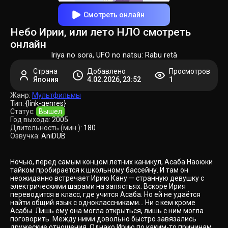
Смотреть онлайн
Небо Ирии, или лето НЛО смотреть
онлайн
Iriya no sora, UFO no natsu: Rabu retâ
Страна
Добавлено
Просмотров
Япония
4.02.2026, 23:52
1
Жанр:
Мультфильмы
Тип:
{link-genres}
Статус:
Вышел
Год выхода:
2005
Длительность (мин.):
180
Озвучка:
AniDUB
Ночью, перед самым концом летних каникул, Асаба Наоюки
тайком пробирается к школьному бассейну. И там он
неожиданно встречает Ирию Кану — странную девушку с
электрическими шарами на запястьях. Вскоре Ирия
переводится в класс, где учится Асаба. Но ей не удаётся
найти общий язык с одноклассниками... Ни с кем кроме
Асабы. Лишь ему она могла открыться, лишь с ним могла
поговорить. Между ними довольно быстро завязались
дружеские отношения. Однако Ирию по каким-то причинам