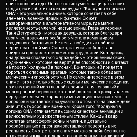
приготовления еды. Она не только умеет защищать своих
солдат, но и заботится о их желудках. "Колдунья в погонах
ONA" - это уникальное аниме, которое сочетает в себе
элементы военной драмы и фэнтези. Сюжет
разворачивается в альтернативном мире, где магия
является неотъемлемой частью войны. Главная героиня
Таня Дегурчафф - молодая девушка, которая благодаря
своим колдовским способностям стала командиром
воздушного батальона. Её цель - победить в войне и
вернуться в свой мир. Однако, на пути к победе Тане
придется преодолеть множество трудностей. Во-первых,
она должна справиться с враждебным отношением своих
подчиненных, которые не верят в её способности и считают
её просто "колдуньей в погонах". Во-вторых, ей придется
бороться с опасными врагами, которые также обладают
магическими способностями. Но самое интересное в этом
аниме - это не только боевые сцены и магические поединки,
но и внутренний мир главной героини. Таня - сложный и
многогранный персонаж, который постепенно раскрывается
перед зрителем. Её характер и мотивации вызывают много
вопросов и заставляют задуматься о том, что на самом деле
значит быть хорошим военным. Кроме того, "Колдунья в
погонах ONA" отличается высоким качеством анимации и
великолепным художественным стилем. Каждый кадр
пропитан атмосферой войны и магии, а детально
проработанные персонажи заставляют поверить в их
реальность. Смотреть это аниме можно онлайн бесплатно
на русском языке, что делает его доступным для широкой