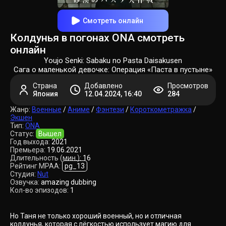
Смотреть онлайн
Колдунья в погонах ONA смотреть
онлайн
Youjo Senki: Sabaku no Pasta Daisakusen
Сага о маленькой девочке: Операция «Паста в пустыне»
Страна
Добавлено
Просмотров
Япония
12.04.2024, 16:40
284
Жанр:
Военные
/
Аниме
/
Фэнтези
/
Короткометражка
/
Экшен
Тип:
ONA
Статус:
Вышел
Год выхода:
2021
Премьера:
19.06.2021
Длительность (мин.):
16
Рейтинг MPAA:
pg_13
Студия:
Nut
Озвучка:
amazing dubbing
Кол-во эпизодов:
1
Но Таня не только хороший военный, но и отличная
колдунья, которая с лёгкостью использует магию для