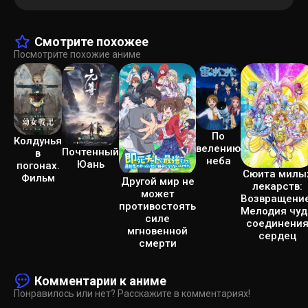
Смотрите похожее
Посмотрите похожие аниме
По
Колдунья
велению
Почтенный
в
неба
Юань
погонах.
Сюита милы
Фильм
Другой мир не
лекарств:
может
Возвращение
противостоять
Мелодия чуд
силе
соединени
мгновенной
сердец
смерти
Комментарии к аниме
Понравилось или нет? Расскажите в комментариях!