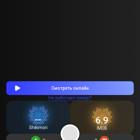
Смотреть онлайн
Не работает плеер?
--
6.9
Shikimori
IMDB