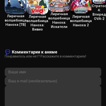
Страто
4:
Лиричная
Вперед
Лиричная
Лиричная
Лиричная
волшебница
OVA-2
волшебница
волшебница
волшебница
Наноха:
Наноха [ТВ]
Наноха:
Наноха 2
Искатели
Вивио
Комментарии к аниме
Понравилось или нет? Расскажите в комментариях!