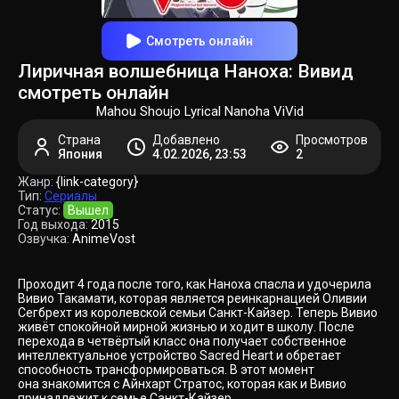
Смотреть онлайн
Лиричная волшебница Наноха: Вивид
смотреть онлайн
Mahou Shoujo Lyrical Nanoha ViVid
Страна
Добавлено
Просмотров
Япония
4.02.2026, 23:53
2
Жанр:
{link-category}
Тип:
Сериалы
Статус:
Вышел
Год выхода:
2015
Озвучка:
AnimeVost
Проходит 4 года после того, как Наноха спасла и удочерила
Вивио Такамати, которая является реинкарнацией Оливии
Сегбрехт из королевской семьи Санкт-Кайзер. Теперь Вивио
живёт спокойной мирной жизнью и ходит в школу. После
перехода в четвёртый класс она получает собственное
интеллектуальное устройство Sacred Heart и обретает
способность трансформироваться. В этот момент
она знакомится с Айнхарт Стратос, которая как и Вивио
принадлежит к семье Санкт-Кайзер.