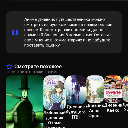
Аниме Дневник путешественника можно
смотреть на русском языке в нашем онлайн
плеере.
0
посмотревших оценили данное
аниме в 0 баллов из 5 возможных. Оставьте
своё мнение в комментариях и не забудьте
поставить оценку.
Смотрите похожее
Посмотрите похожие аниме
Дн
Дневник
Дневник
Дневник
Х
Каёко
Анны
будущего
Любовный
Франк
[ТВ]
дневник
Отомэ