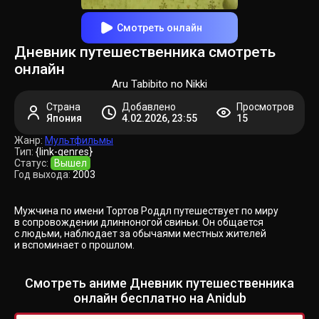
Смотреть онлайн
Дневник путешественника смотреть
онлайн
Aru Tabibito no Nikki
Страна
Добавлено
Просмотров
Япония
4.02.2026, 23:55
15
Жанр:
Мультфильмы
Тип:
{link-genres}
Статус:
Вышел
Год выхода:
2003
Мужчина по имени Тортов Роддл путешествует по миру
в сопровождении длинноногой свиньи. Он общается
с людьми, наблюдает за обычаями местных жителей
и вспоминает о прошлом.
Смотреть аниме Дневник путешественника
онлайн бесплатно на Anidub