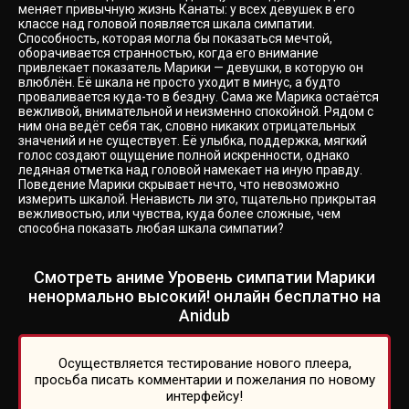
меняет привычную жизнь Канаты: у всех девушек в его
классе над головой появляется шкала симпатии.
Способность, которая могла бы показаться мечтой,
оборачивается странностью, когда его внимание
привлекает показатель Марики — девушки, в которую он
влюблён. Её шкала не просто уходит в минус, а будто
проваливается куда-то в бездну. Сама же Марика остаётся
вежливой, внимательной и неизменно спокойной. Рядом с
ним она ведёт себя так, словно никаких отрицательных
значений и не существует. Её улыбка, поддержка, мягкий
голос создают ощущение полной искренности, однако
ледяная отметка над головой намекает на иную правду.
Поведение Марики скрывает нечто, что невозможно
измерить шкалой. Ненависть ли это, тщательно прикрытая
вежливостью, или чувства, куда более сложные, чем
способна показать любая шкала симпатии?
Смотреть аниме Уровень симпатии Марики
ненормально высокий! онлайн бесплатно на
Anidub
Осуществляется тестирование нового плеера,
просьба писать комментарии и пожелания по новому
интерфейсу!