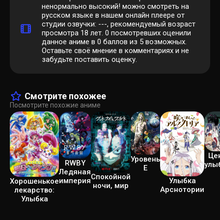
ненормально высокий! можно смотреть на
русском языке в нашем онлайн плеере от
студии озвучки: ---, рекомендуемый возраст
просмотра 18 лет.
0
посмотревших оценили
данное аниме в 0 баллов из 5 возможных.
Оставьте своё мнение в комментариях и не
забудьте поставить оценку.
Смотрите похожее
Посмотрите похожие аниме
Це
Уровень
RWBY
улы
Е
Ледяная
Спокойной
Улыбка
империя
Хорошенькое
ночи, мир
Арснотории
лекарство:
Улыбка