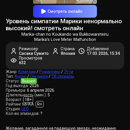
Смотреть онлайн
Уровень симпатии Марики ненормально
высокий! смотреть онлайн
Marika-chan no Koukando wa Bukkowareteiru
Marika's Love Meter Malfunction
Режиссер
Страна
Добавлено
Сасаки Сумито
Япония
17.03.2026, 15:34
Просмотров
632
Жанр:
Комедии
/
Романтика
/
Этти
Тип:
Анонс
/
Онгоинги
/
ТВ сериалы
Статус:
Вышел
Год выхода:
2026
Премьера:
6 апреля 2026
Длительность (мин.):
5
Возраст:
18+
Рейтинг MPAA:
R+
Студия:
LEO
Кол-во эпизодов:
?
Желание, загаданное на падающую звезду, неожиданно