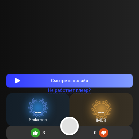
Смотреть онлайн
Не работает плеер?
--
--
Shikimori
IMDB
3
0