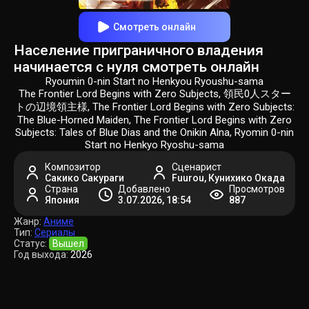
Смотреть онлайн
Население приграничного владения
начинается с нуля смотреть онлайн
Ryoumin 0-nin Start no Henkyou Ryoushu-sama
The Frontier Lord Begins with Zero Subjects, 領民0人スター
トの辺境領主様, The Frontier Lord Begins with Zero Subjects:
The Blue-Horned Maiden, The Frontier Lord Begins with Zero
Subjects: Tales of Blue Dias and the Onikin Alna, Ryomin 0-nin
Start no Henkyo Ryoshu-sama
Композитор
Сценарист
Сакико Сакураги
Fuurou, Кунихико Окада
Страна
Добавлено
Просмотров
Япония
3.07.2026, 18:54
887
Жанр:
Аниме
Тип:
Сериалы
Статус:
Вышел
Год выхода:
2026