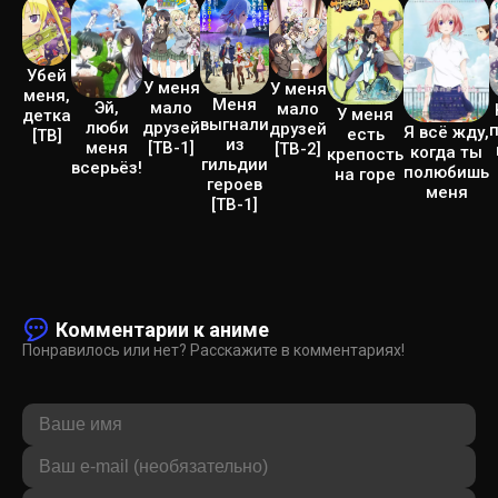
Убей
У меня
У меня
меня,
Меня
Эй,
мало
мало
У меня
детка
выгнали
люби
друзей
друзей
Я всё жду,
есть
[ТВ]
из
меня
[ТВ-1]
[ТВ-2]
когда ты
крепость
гильдии
всерьёз!
полюбишь
на горе
героев
меня
[ТВ-1]
Комментарии к аниме
Понравилось или нет? Расскажите в комментариях!