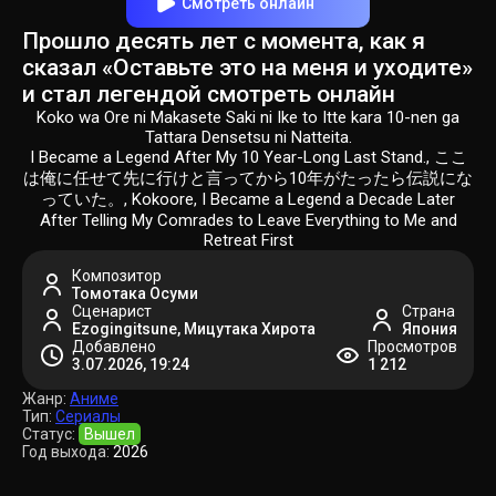
Смотреть онлайн
Прошло десять лет с момента, как я
сказал «Оставьте это на меня и уходите»
и стал легендой смотреть онлайн
Koko wa Ore ni Makasete Saki ni Ike to Itte kara 10-nen ga
Tattara Densetsu ni Natteita.
I Became a Legend After My 10 Year-Long Last Stand., ここ
は俺に任せて先に行けと言ってから10年がたったら伝説にな
っていた。, Kokoore, I Became a Legend a Decade Later
After Telling My Comrades to Leave Everything to Me and
Retreat First
Композитор
Томотака Осуми
Сценарист
Страна
Ezogingitsune, Мицутака Хирота
Япония
Добавлено
Просмотров
3.07.2026, 19:24
1 212
Жанр:
Аниме
Тип:
Сериалы
Статус:
Вышел
Год выхода:
2026