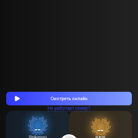
Смотреть онлайн
Не работает плеер?
--
--
Shikimori