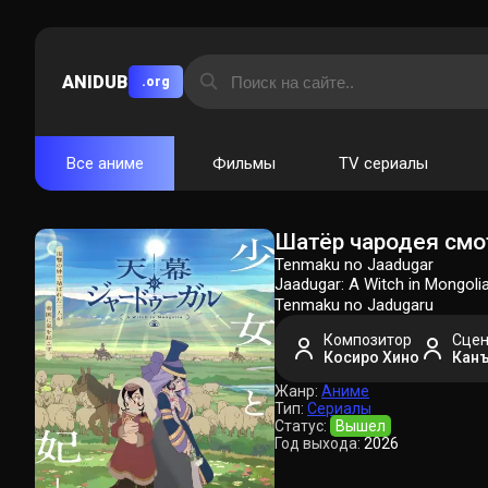
ANIDUB
.org
Все аниме
Фильмы
TV сериалы
Шатёр чародея смо
Tenmaku no Jaadugar
Jaadugar: A Witch in Mong
Tenmaku no Jadugaru
Композитор
Сцен
Косиро Хино
Канъ
Жанр:
Аниме
Тип:
Сериалы
Статус:
Вышел
Год выхода:
2026