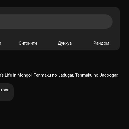
и
Онгоинги
Дунхуа
Рандом
fe in Mongol, Tenmaku no Jadugar, Tenmaku no Jadoogar,
отров