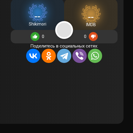
--
--
Shikimori
IMDB
0
0
Поделитесь в социальных сетях: