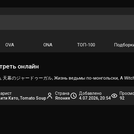
OVA
ONA
ТОП-100
Подборк
треть онлайн
olia, 天幕のジャードゥーガル, Жизнь ведьмы по-монгольски, A Witch's Li
арист
Страна
Добавлено
Просм
ити Като, Tomato Soup
Япония
4.07.2026, 20:54
92