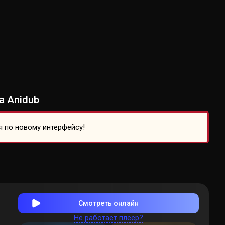
а Anidub
я по новому интерфейсу!
Смотреть онлайн
Не работает плеер?