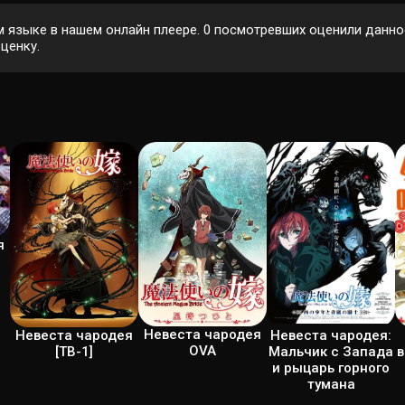
 языке в нашем онлайн плеере.
0
посмотревших оценили данное
ценку.
я
Невеста чародея
Невеста чародея:
Невеста чародея
OVA
в
Мальчик с Запада
[ТВ-1]
и рыцарь горного
тумана