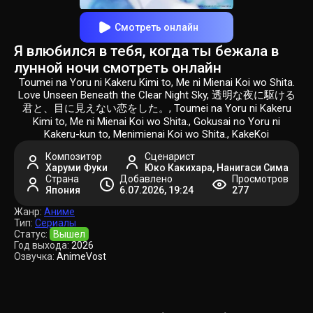
Смотреть онлайн
Я влюбился в тебя, когда ты бежала в
лунной ночи смотреть онлайн
Toumei na Yoru ni Kakeru Kimi to, Me ni Mienai Koi wo Shita.
Love Unseen Beneath the Clear Night Sky, 透明な夜に駆ける
君と、目に見えない恋をした。, Toumei na Yoru ni Kakeru
Kimi to, Me ni Mienai Koi wo Shita., Gokusai no Yoru ni
Kakeru-kun to, Menimienai Koi wo Shita., KakeKoi
Композитор
Сценарист
Харуми Фуки
Юко Какихара, Нанигаси Сима
Страна
Добавлено
Просмотров
Япония
6.07.2026, 19:24
277
Жанр:
Аниме
Тип:
Сериалы
Статус:
Вышел
Год выхода:
2026
Озвучка:
AnimeVost