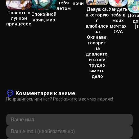
тебя
ночи
летом
Девушка,
Увидеть
Повесть о
Спокойной
в которую
тебя в
Дотя
лунной
ночи, мир
я
моих
до
принцессе
влюбился
мечтах
[Т
на
OVA
Окинаве,
говорит
на
диалекте,
и с ней
трудно
иметь
дело
Комментарии к аниме
Понравилось или нет? Расскажите в комментариях!