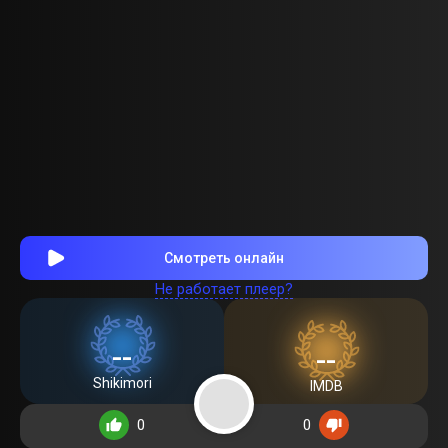
Смотреть онлайн
Не работает плеер?
--
--
Shikimori
IMDB
0
0