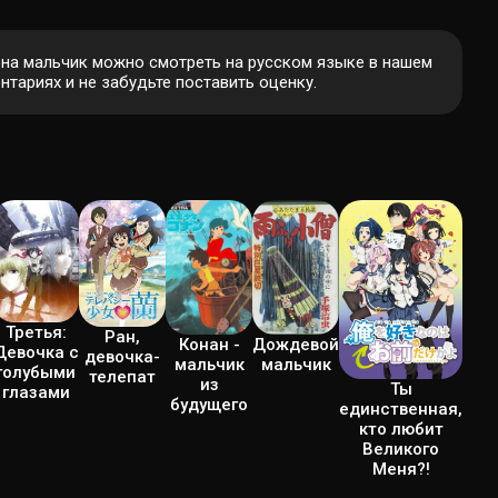
 она мальчик можно смотреть на русском языке в нашем
тариях и не забудьте поставить оценку.
Третья:
Ран,
Конан -
Дождевой
Девочка с
девочка-
мальчик
мальчик
голубыми
телепат
из
Ты
глазами
будущего
единственная,
кто любит
Великого
Меня?!