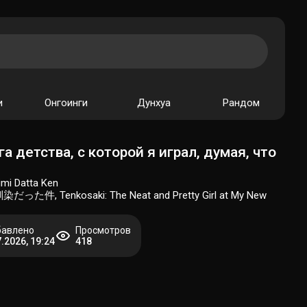
и
Онгоинги
Дунхуа
Рандом
 детства, с которой я играл, думая, что
imi Datta Ken
nkosaki: The Neat and Pretty Girl at My New
авлено
Просмотров
7.2026, 19:24
418