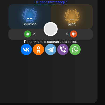
Не работает плеер?
--
--
Shikimori
IMDB
2
0
Поделитесь в социальных сетях: