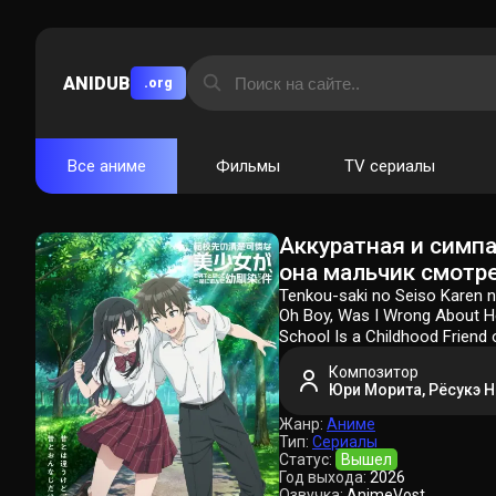
ANIDUB
.org
Все аниме
Фильмы
TV сериалы
Аккуратная и симпа
она мальчик смотр
Tenkou-saki no Seiso Karen n
Oh Boy, Was I Wrong A
School Is a Childhood Friend
Композитор
Юри Морита, Рёсукэ Н
Жанр:
Аниме
Тип:
Сериалы
Статус:
Вышел
Год выхода:
2026
Озвучка:
AnimeVost