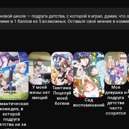
новой школе — подруга детства, с которой я играл, думая, что
ме в 1 баллов из 5 возможных. Оставьте своё мнение в коммен
Моя
У моей
Таютама:
девушка и
жены нет
Поцелуй
подруга
эмоций
моей
Сад
детства
богини
мантическая
воспоминаний
часто
комедия, в
ссорятся
которой
подруга
етства ни за