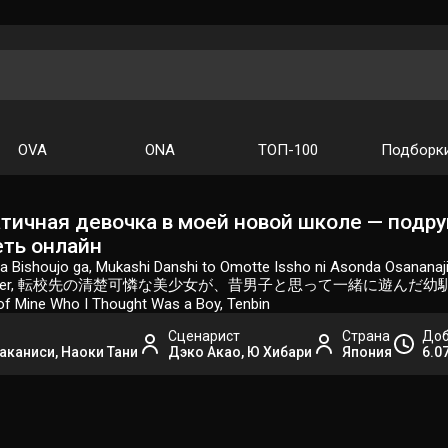
OVA
ONA
ТОП-100
Подборк
тичная девочка в моей новой школе — подруга
еть онлайн
a Bishoujo ga, Mukashi Danshi to Omotte Issho ni Asonda Osananaj
bout Her, 転校先の清楚可憐な美少女が、昔男子と思って一緒に遊んだ幼馴染だった件, Te
 of Mine Who I Thought Was a Boy, Tenbin
Сценарист
Страна
Доб
аканиси, Наоки Тани
Дэко Акао, Ю Хибари
Япония
6.0