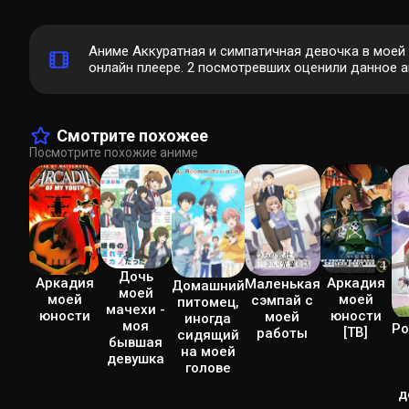
Аниме Аккуратная и симпатичная девочка в моей 
онлайн плеере.
2
посмотревших оценили данное ани
Смотрите похожее
Посмотрите похожие аниме
Дочь
Аркадия
Аркадия
Маленькая
Домашний
моей
моей
моей
сэмпай с
питомец,
мачехи -
юности
юности
моей
иногда
моя
Ро
[ТВ]
работы
сидящий
бывшая
на моей
девушка
голове
д