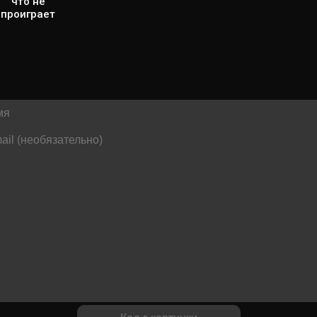
что не
проиграет