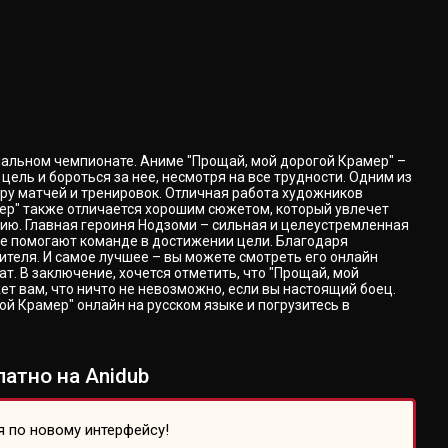
иональном чемпионате. Аниме "Прощай, мой дорогой Крамер" –
цель и бороться за нее, несмотря на все трудности. Одним из
ру матчей и тренировок. Отличная работа художников
мер" также отличается хорошим сюжетом, который увлечет
цию. Главная героиня Нодзоми – сильная и целеустремленная
рые помогают команде в достижении цели. Благодаря
теля. И самое лучшее – вы можете смотреть его онлайн
. В заключение, хочется отметить, что "Прощай, мой
жет вам, что ничто не невозможно, если вы настоящий боец.
 Крамер" онлайн на русском языке и погрузитесь в
атно на Anidub
я по новому интерфейсу!