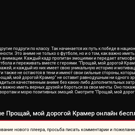
другие подруги по классу. Так начинается их путь к победе в нац
сти. Это аниме не только о футболе, но и о том, как важно иметь 
о анимации. Каждый кадр пропитан эмоциями и передает атмосфе
тбола и переживать вместе с героями. "Прощай, мой дорогой Кра
сонажей, и каждый из них имеет свою уникальную историю и мотива
уги также не остаются в тени и имеют свои сильные стороны, кото
ощай, мой дорогой Крамер" не оставит равнодушным ни одного зри
адиться качественным аниме без каких-либо дополнительных затрат
 как важно иметь верных друзей и бороться за свои мечты. Оно пока
ротам и морю позитивных эмоций. Смотрите "Прощай, мой дорогой
е Прощай, мой дорогой Крамер онлайн беспл
вание нового плеера, просьба писать комментарии и пожелани