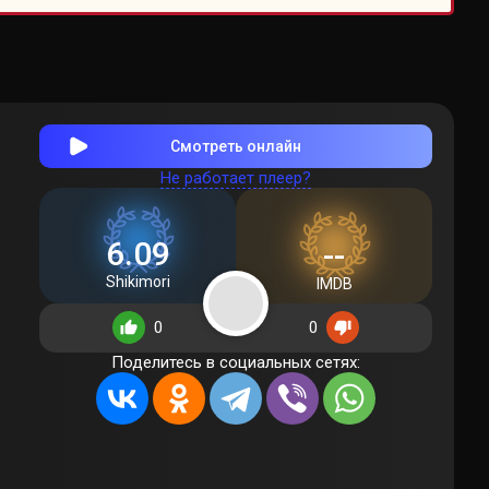
Смотреть онлайн
Не работает плеер?
6.09
--
Shikimori
IMDB
0
0
Поделитесь в социальных сетях: