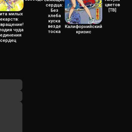
цветов
сердца:
[ТВ]
Без
ита милых
хлеба
екарств:
куска
звращение!
везде
Калифорнийский
лодия чуда
тоска
кризис
оединения
сердец