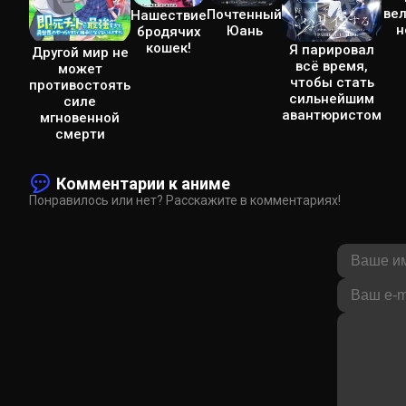
ве
Почтенный
Нашествие
н
Юань
бродячих
кошек!
Я парировал
Другой мир не
всё время,
может
чтобы стать
противостоять
сильнейшим
силе
авантюристом
мгновенной
смерти
Комментарии к аниме
Понравилось или нет? Расскажите в комментариях!