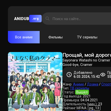
ANIDUB
.org
Все аниме
Фильмы
TV сериалы
Прощай, мой дорог
Sayonara Watashi no Cramer
Good-bye, Cramer
Добавлено
П
6.03.2024, 15:42
5
Жанр:
Аниме
/
Драма
/
Спорт
Тип:
ТВ сериалы
Статус:
Вышел
Год выхода:
2021
Премьера:
04.04.2021
Длительность (мин.):
23
Рейтинг MPAA:
pg_13