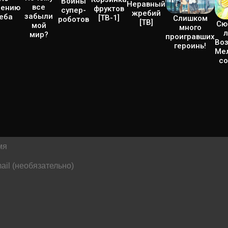
Войны
Неравный
все
лению
фруктов
супер-
жребий
забыли
еба
[ТВ-1]
Слишком
роботов
[ТВ]
Сю
мой
много
л
мир?
проигравших
Во
героинь!
Ме
с