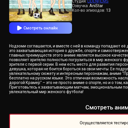
Студия:
LIDENFILMS
Озвучка:
AniStar
Кол-во эпизодов:
13
Смотреть онлайн
Нодзоми соглашается, и вместе с ней в команду попадают её 
это захватывающая история о дружбе, спорте и самоотверженно
главных преимуществ этого аниме является высокое качеств
позволяет зрителю полностью погрузиться в мир женского фу
зрителя с первой серии. В нем есть место для развития пер
девушка, которая не боится бороться за свои мечты. Ее подр
увлекательному сюжету и интересным персонажам, аниме "Пр
бесплатно на русском языке. Это отличная возможность насл
дорогой Крамер" – это не просто аниме о спорте, но и о том,
Приготовьтесь к захватывающим матчам, эмоциональным пово
увлекательный мир женского футбола!
Смотреть аним
Осуществляется тестиро