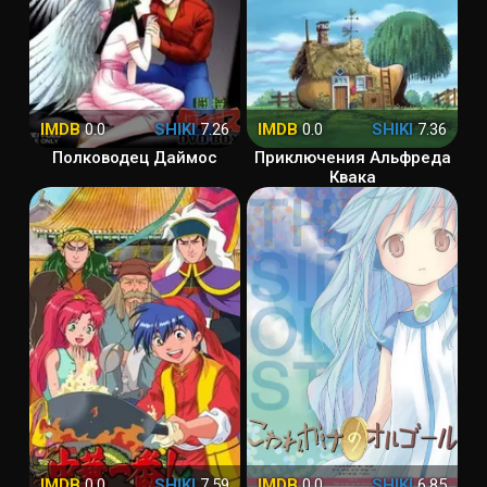
IMDB
0.0
SHIKI
7.26
IMDB
0.0
SHIKI
7.36
Полководец Даймос
Приключения Альфреда
Квака
IMDB
0.0
SHIKI
7.59
IMDB
0.0
SHIKI
6.85