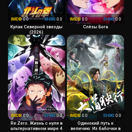
IMDB
0.0
SHIKI
0.0
IMDB
0.0
SHIKI
0.0
Кулак Северной звезды
Слёзы Бога
(2026)
IMDB
0.0
SHIKI
0.0
IMDB
0.0
SHIKI
0.0
Re:Zero. Жизнь с нуля в
Одинокий путь к
альтернативном мире 4
величию: Из бабочки в