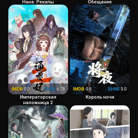
Нана: Рекапы
Обещание
IMDB
0.0
SHIKI
6.78
IMDB
0.0
SHIKI
0.0
Императорская
Король ночи
наложница 2