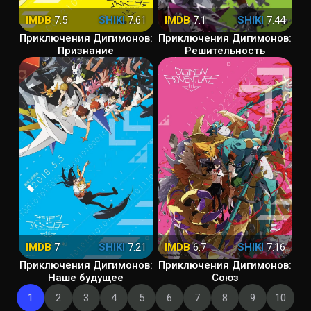
IMDB
7.5
SHIKI
7.61
IMDB
7.1
SHIKI
7.44
Приключения Дигимонов:
Приключения Дигимонов:
Признание
Решительность
IMDB
7
SHIKI
7.21
IMDB
6.7
SHIKI
7.16
Приключения Дигимонов:
Приключения Дигимонов:
Наше будущее
Союз
1
2
3
4
5
6
7
8
9
10