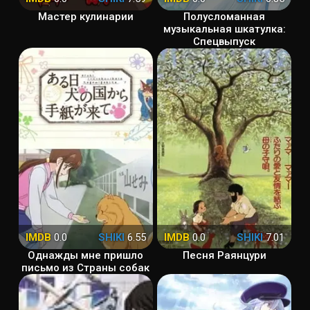
Мастер кулинарии
Полусломанная
музыкальная шкатулка:
Спецвыпуск
IMDB
0.0
SHIKI
6.55
IMDB
0.0
SHIKI
7.01
Однажды мне пришло
Песня Раянцури
письмо из Страны собак