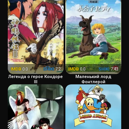
IMDB
0.0
SHIKI
7.2
IMDB
0.0
SHIKI
7.43
Легенда о герое Кондоре
Маленький лорд
III
Фонтлерой