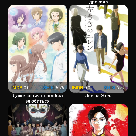
дракона
IMDB
0.0
SHIKI
6.76
IMDB
0.0
SHIKI
6.52
Даже копия способна
Левша Эрен
влюбиться