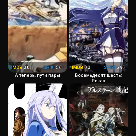
IMDB
0.0
SHIKI
5.61
IMDB
0.0
SHIKI
6.96
А теперь, пути пары
Восемьдесят шесть:
Рекап