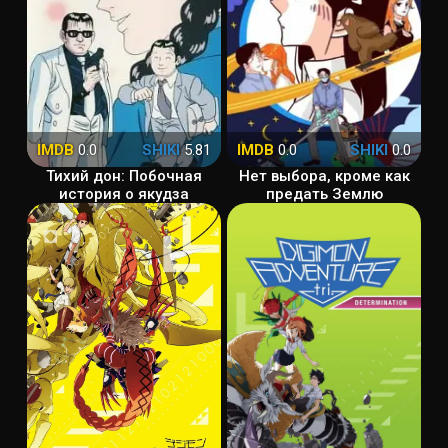
IMDB
0.0
SHIKI
5.81
IMDB
0.0
SHIKI
0.0
Тихий дон: Побочная
Нет выбора, кроме как
история о якудза
предать Землю