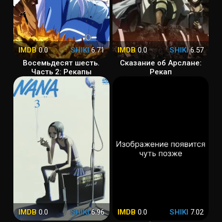
IMDB
0.0
SHIKI
6.71
IMDB
0.0
SHIKI
6.57
Восемьдесят шесть.
Сказание об Арслане:
Часть 2: Рекапы
Рекап
IMDB
0.0
SHIKI
6.96
IMDB
0.0
SHIKI
7.02