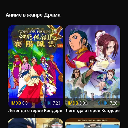
Аниме в жанре Драма
IMDB
0.0
SHIKI
7.23
IMDB
0.0
SHIKI
7.28
Легенда о герое Кондоре
Легенда о герое Кондоре
II