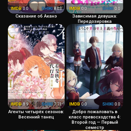
IMDB
0.0
SHIKI
8.03
IMDB
0.0
SHIKI
0.0
Сказание об Аканэ
Зависимая девушка:
Передозировка
IMDB
8.9
SHIKI
7.71
IMDB
0.0
SHIKI
0.0
Агенты четырёх сезонов:
Добро пожаловать в
Весенний танец
класс превосходства 4:
Второй год — Первый
семестр