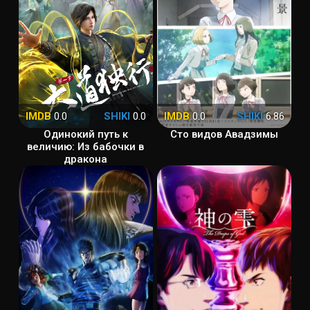
IMDB
0.0
SHIKI
0.0
IMDB
0.0
SHIKI
6.86
Одинокий путь к
Сто видов Авадзимы
величию: Из бабочки в
дракона