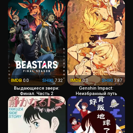
IMDB
0.0
SHIKI
7.32
IMDB
0.0
SHIKI
7.87
Выдающиеся звери:
Genshin Impact:
Финал. Часть 2
Неизбранный путь