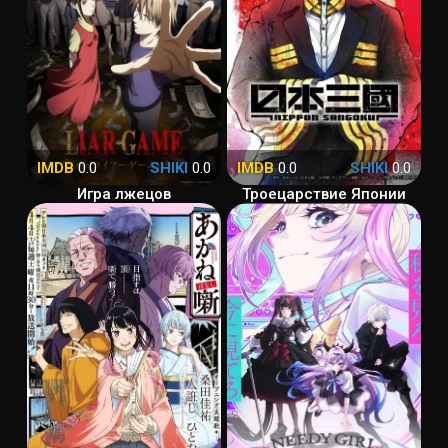
IMDB
0.0
SHIKI
0.0
IMDB
0.0
SHIKI
0.0
Игра лжецов
Троецарствие Японии