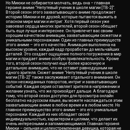
Но Миюки не собирается молчать, ведь она – главная
героиня аниме "Непутевый ученик в школе магии [ТВ-2]".
Второй сезон этого захватывающего аниме продолжает
историю Миюки и ее друзей, которые пытаются выжить в
опасном мире магии и интриг. Хотя первый сезон уже
завоевал сердца многих зрителей, второй сезон обещает
быть еще лучше и интереснее. Он привлечет вас своим
хорошим качеством анимации, захватывающим сюжетом и
уникальными персонажами. Один из главных преимуществ
этого аниме – это его качество. Анимация выполнена на
высоком уровне, каждый кадр проработан до мельчайших
деталей. Это создает ощущение полного погружения в мир
магии и придает аниме особую привлекательность. Кроме
того, второй сезон получил еще более красочную и
детальную анимацию, что не оставит равнодушным ни
одного зрителя. Сюжет аниме "Непутевый ученик в школе
магии [ТВ-2]" также заслуживает отдельного внимания. Он
полон неожиданных поворотов, интриг и захватывающих
событий. Каждая серия оставляет зрителя в напряжении и
желании узнать, что же произойдет дальше. А благодаря
тому, что второй сезон доступен для просмотра онлайн
бесплатно на русском языке, вы можете наслаждаться этим
захватывающим аниме в любое время и в любом месте. Но
главное преимущество этого аниме – это его уникальные
персонажи. Каждый из них обладает своей
индивидуальностью, характером и целями, что делает их
очень интересными и запоминающимися. Главная героиня
Миюки – сильная и целеустремленная девушка, которая не