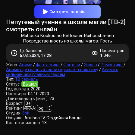
Смотреть онлайн
Непутевый ученик в школе магии [ТВ-2]
смотреть онлайн
Mahouka Koukou no Rettousei: Raihousha-hen
Посредственность из школы магов: Гость
Добавлено
Просмотров
6.03.2024, 17:28
1 046
Жанр:
Аниме
/
Фантастика
/
Фэнтези
/
Экшен
/
Романтика
/
Аниме где главный герой скрывает свою силу
/
Аниме с
сильнейшим главным героем
Тип:
ТВ сериалы
Статус:
Вышел
Год выхода:
2020
Премьера:
04.10.2020
Длительность (мин.):
23
Возраст:
0+
Рейтинг MPAA:
pg_13
Студия:
8bit
Озвучка:
AnilibriaTV, Студийная Банда
Кол-во эпизодов:
13