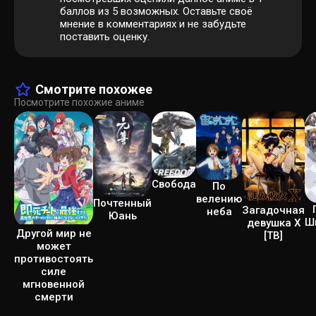
баллов из 5 возможных. Оставьте своё
мнение в комментариях и не забудьте
поставить оценку.
Смотрите похожее
Посмотрите похожие аниме
Свобода
По
велению
Почтенный
Загадочная
неба
Юань
Ш
девушка Х
Другой мир не
[ТВ]
может
противостоять
силе
мгновенной
смерти