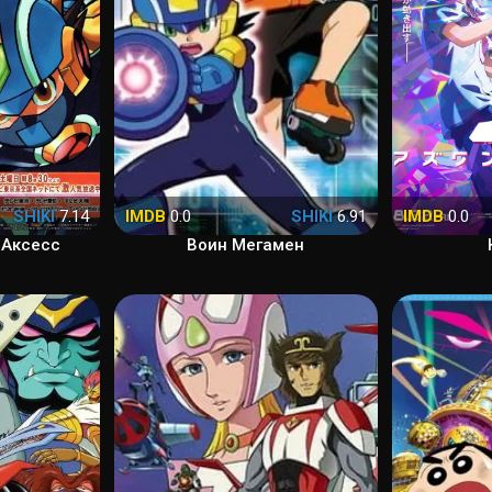
SHIKI
7.14
IMDB
0.0
SHIKI
6.91
IMDB
0.0
 Аксесс
Воин Мегамен