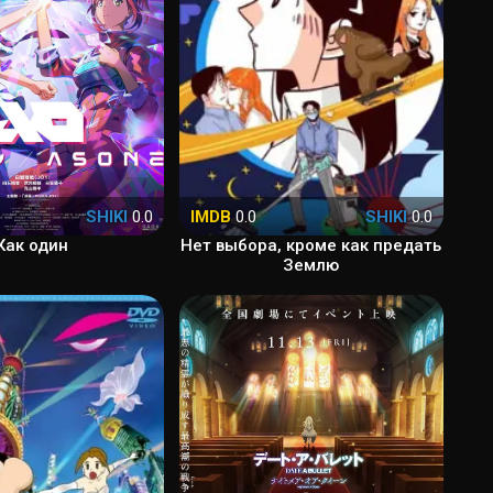
SHIKI
0.0
IMDB
0.0
SHIKI
0.0
Как один
Нет выбора, кроме как предать
Землю