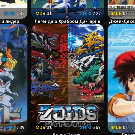
SHIKI
7.37
IMDB
0.0
SHIKI
7.27
IMDB
0.0
ый лидер
Легенда о Храбром Да-Гарне
Джей-Декер
SHIKI
7.39
IMDB
0.0
SHIKI
6.69
IMDB
0.0