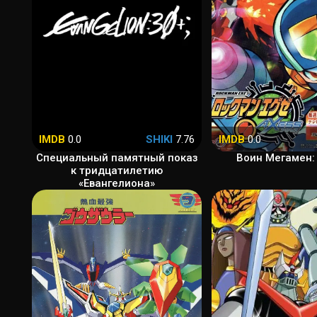
IMDB
0.0
SHIKI
7.76
IMDB
0.0
Специальный памятный показ
Воин Мегамен:
к тридцатилетию
«Евангелиона»