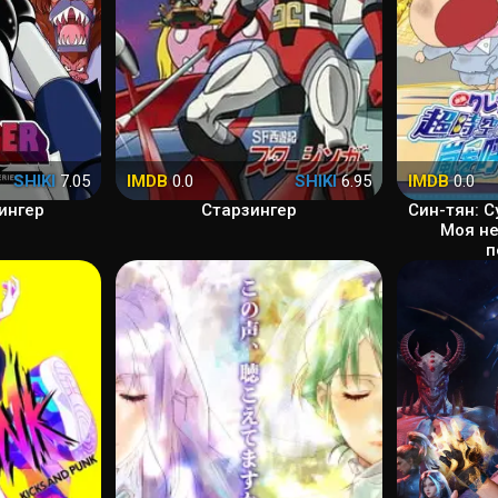
SHIKI
7.05
IMDB
0.0
SHIKI
6.95
IMDB
0.0
ингер
Старзингер
Син-тян: 
Моя не
п