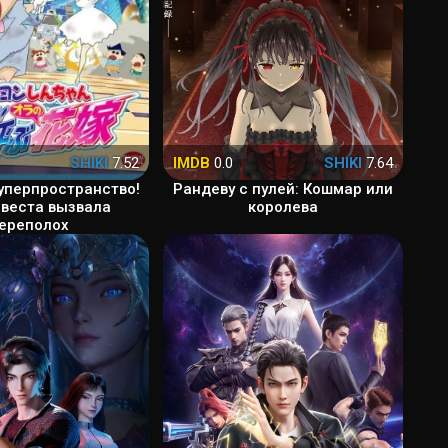
SHIKI
7.52
IMDB
0.0
SHIKI
7.64
Суперпространство!
Рандеву с пулей: Кошмар или
веста вызвала
королева
ереполох