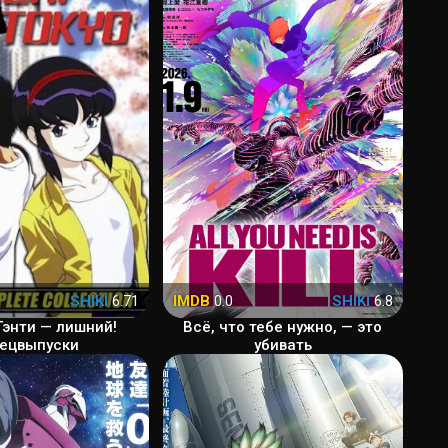
SHIKI
6.71
IMDB
0.0
SHIKI
6.8
энти — лишний!
Всё, что тебе нужно, — это
ецвыпуски
убивать