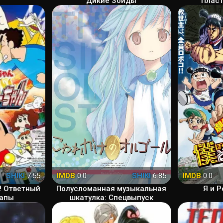
Дикие Зойды
Пласт
SHIKI
7.55
IMDB
0.0
SHIKI
6.85
IMDB
0.0
! Ответный
Полусломанная музыкальная
Я и 
папы
шкатулка: Спецвыпуск