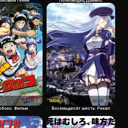
иковый Гений
Полководец Даймос
SHIKI
0.0
IMDB
0.0
SHIKI
6.96
Робоко. Фильм
Восемьдесят шесть: Рекап