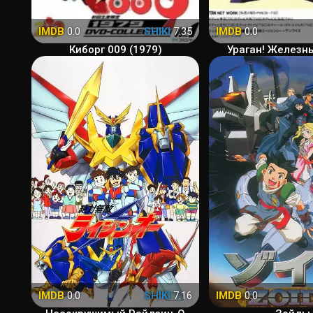
IMDB
0.0
SHIKI
7.35
IMDB
0.0
Киборг 009 (1979)
Ураган! Железн
IMDB
0.0
SHIKI
7.16
IMDB
0.0