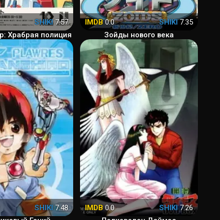
SHIKI
7.57
IMDB
0.0
SHIKI
7.35
: Храбрая полиция
Зойды нового века
SHIKI
7.48
IMDB
0.0
SHIKI
7.26