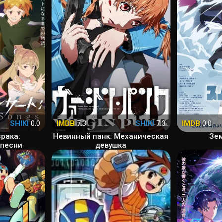
SHIKI
0.0
IMDB
7.3
SHIKI
7.3
IMDB
0.0
рака:
Невинный панк: Механическая
Зе
 песни
девушка