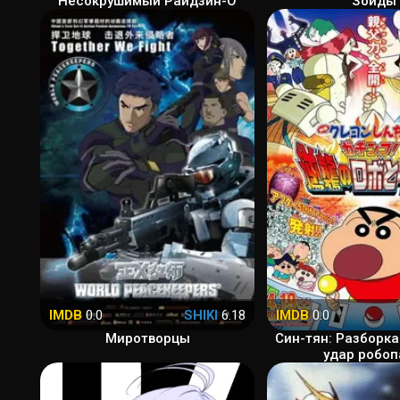
Несокрушимый Райдзин-О
Зойды
IMDB
0.0
SHIKI
6.18
IMDB
0.0
Миротворцы
Син-тян: Разборка
удар робо