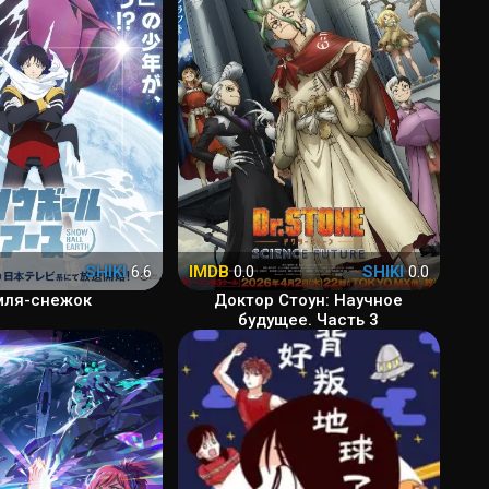
SHIKI
6.6
IMDB
0.0
SHIKI
0.0
мля-снежок
Доктор Стоун: Научное
будущее. Часть 3