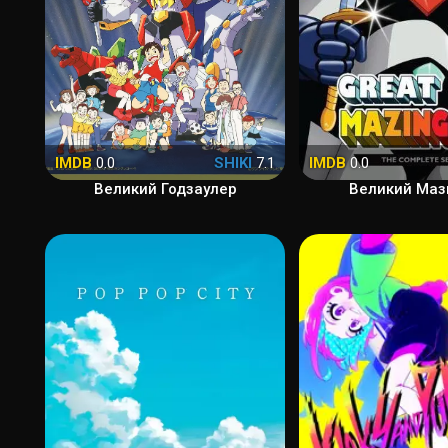
IMDB
0.0
SHIKI
7.1
IMDB
0.0
Великий Годзаулер
Великий Маз