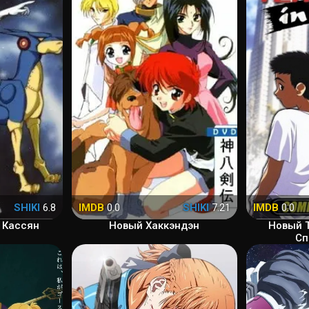
SHIKI
6.8
IMDB
0.0
SHIKI
7.21
IMDB
0.0
 Кассян
Новый Хаккэндэн
Новый Т
Сп