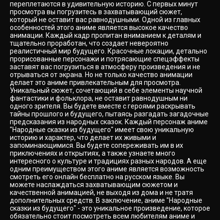
переплетаются в удивительную историю. С первых минут
просмотра вы погрузитесь в захватывающий сюжет,
который не оставит вас равнодушными. Одной из главных
особенностей этого аниме является высокое качество
анимации. Каждый кадр пропитан вниманием к деталям и
тщательно проработан, что создает невероятно
реалистичный мир будущего. Красочные локации, детально
прорисованные персонажи и потрясающие спецэффекты
заставят вас погрузиться в атмосферу произведения и не
отрываться от экрана. Но не только качество анимации
делает это аниме привлекательным для просмотра.
Уникальный сюжет, сочетающий в себе элементы научной
фантастики и фольклора, не оставит равнодушным ни
одного зрителя. Вы будете вместе с героями раскрывать
тайны прошлого и будущего, пытаясь разгадать загадочные
предсказания из народных сказок. Каждый персонаж аниме
"Народные сказки из будущего" имеет свою уникальную
историю и характер, что делает их живыми и
запоминающимися. Вы будете сопереживать им в их
приключениях и открытиях, а также узнаете много
интересного о культуре и традициях разных народов. А еще
одним преимуществом этого аниме является возможность
смотреть его онлайн бесплатно на русском языке. Вы
можете наслаждаться захватывающим сюжетом и
качественной анимацией, не выходя из дома и не тратя
дополнительных средств. В заключение, аниме "Народные
сказки из будущего" - это уникальное произведение, которое
обязательно стоит посмотреть всем любителям аниме и