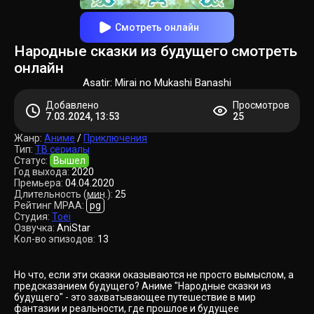
Смотреть онлайн
Народные сказки из будущего смотреть
онлайн
Asatir: Mirai no Mukashi Banashi
Добавлено
Просмотров
7.03.2024, 13:53
25
Жанр:
Аниме
/
Приключения
Тип:
ТВ сериалы
Статус:
Вышел
Год выхода:
2020
Премьера:
04.04.2020
Длительность (мин.):
25
Рейтинг MPAA:
pg
Студия:
Toei
Озвучка:
AniStar
Кол-во эпизодов:
13
Но что, если эти сказки оказываются не просто вымыслом, а
предсказанием будущего? Аниме "Народные сказки из
будущего" - это захватывающее путешествие в мир
фантазии и реальности, где прошлое и будущее