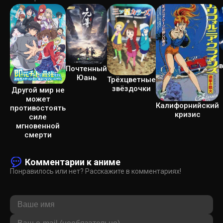
Почтенный
Юань
Трёхцветные
звёздочки
Другой мир не
может
Калифорнийский
противостоять
кризис
силе
мгновенной
смерти
Комментарии к аниме
Понравилось или нет? Расскажите в комментариях!