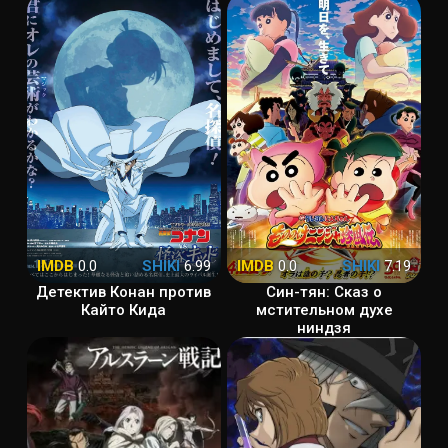
IMDB
0.0
SHIKI
6.99
IMDB
0.0
SHIKI
7.19
Детектив Конан против
Син-тян: Сказ о
Кайто Кида
мстительном духе
ниндзя