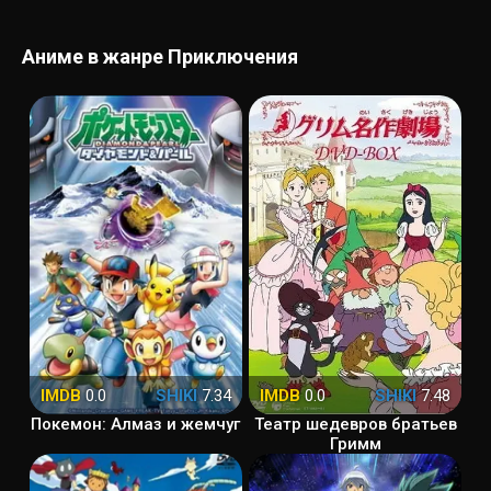
Аниме в жанре Приключения
IMDB
0.0
SHIKI
7.34
IMDB
0.0
SHIKI
7.48
Покемон: Алмаз и жемчуг
Театр шедевров братьев
Гримм