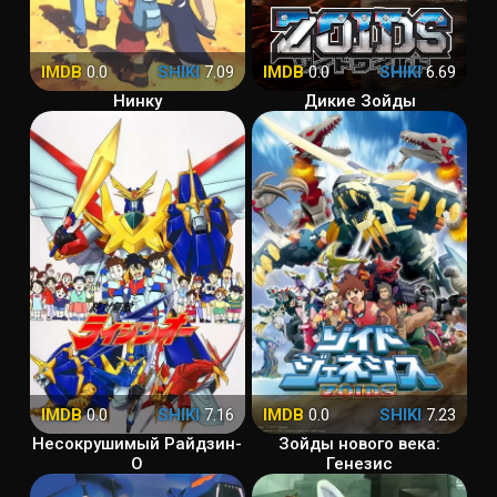
IMDB
0.0
SHIKI
7.09
IMDB
0.0
SHIKI
6.69
Нинку
Дикие Зойды
IMDB
0.0
SHIKI
7.16
IMDB
0.0
SHIKI
7.23
Несокрушимый Райдзин-
Зойды нового века:
О
Генезис