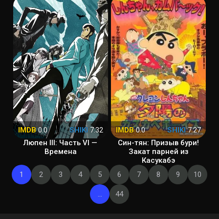
IMDB
0.0
SHIKI
7.32
IMDB
0.0
SHIKI
7.27
Люпен III: Часть VI —
Син-тян: Призыв бури!
Времена
Закат парней из
Касукабэ
1
2
3
4
5
6
7
8
9
10
...
44