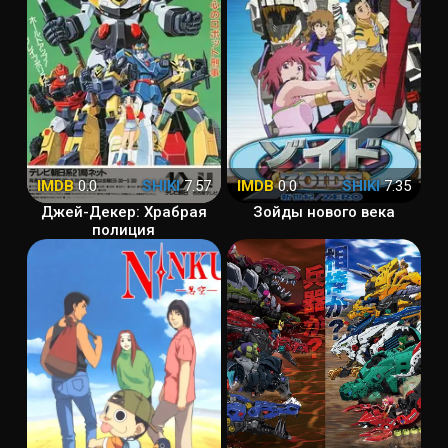
IMDB
0.0
SHIKI
7.57
IMDB
0.0
SHIKI
7.35
Джей-Декер: Храбрая
Зойды нового века
полиция