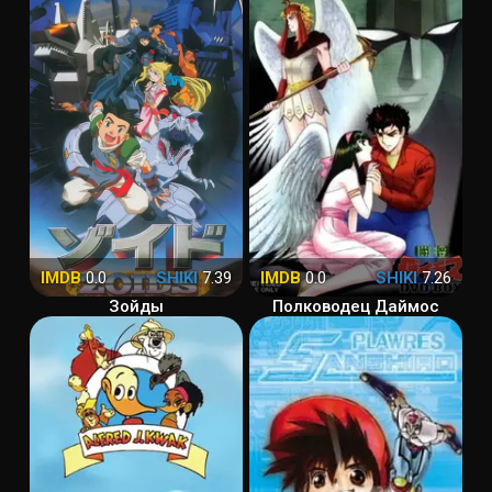
IMDB
0.0
SHIKI
7.39
IMDB
0.0
SHIKI
7.26
Зойды
Полководец Даймос