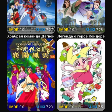
IMDB
0.0
SHIKI
7.27
IMDB
0.0
SHIKI
7.28
Храбрая команда Дагвон
Легенда о герое Кондоре
IMDB
0.0
SHIKI
7.23
IMDB
0.0
SHIKI
7.5