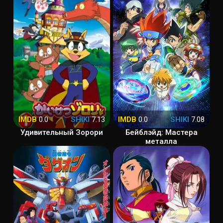
IMDB
0.0
SHIKI
7.13
IMDB
0.0
SHIKI
7.08
Удивительный Зорори
Бейблэйд: Мастера
металла