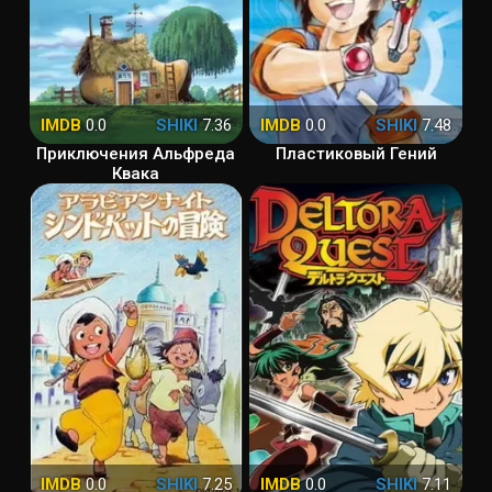
IMDB
0.0
SHIKI
7.36
IMDB
0.0
SHIKI
7.48
Приключения Альфреда
Пластиковый Гений
Квака
IMDB
0.0
SHIKI
7.25
IMDB
0.0
SHIKI
7.11