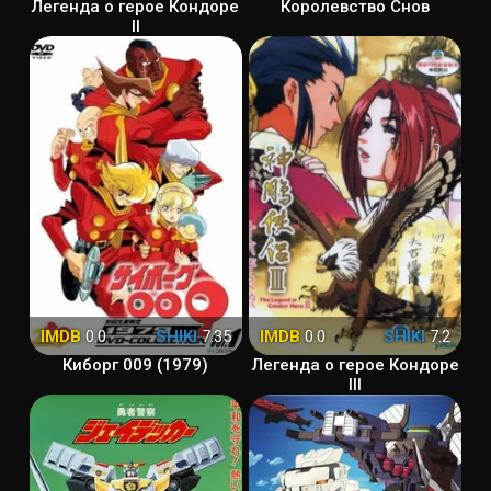
Легенда о герое Кондоре
Королевство Снов
II
IMDB
0.0
SHIKI
7.35
IMDB
0.0
SHIKI
7.2
Киборг 009 (1979)
Легенда о герое Кондоре
III