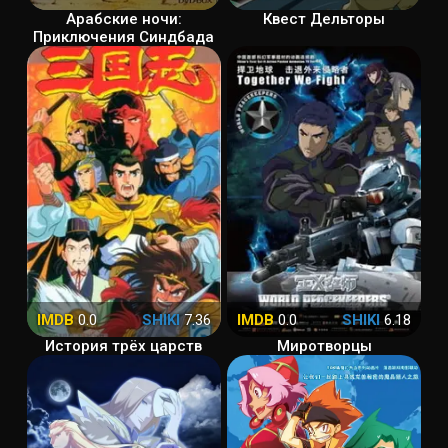
Арабские ночи:
Квест Дельторы
Приключения Синдбада
IMDB
0.0
SHIKI
7.36
IMDB
0.0
SHIKI
6.18
История трёх царств
Миротворцы