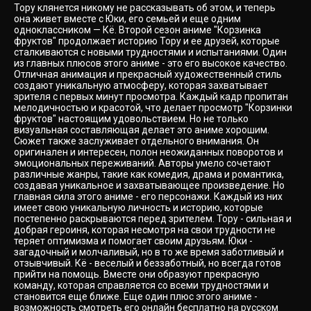
Тору клянется никому не рассказывать об этом, и теперь
она живет вместе с Юки, его семьей и еще одним
одноклассником — Кё. Второй сезон аниме "Корзинка
фруктов" продолжает историю Тору и ее друзей, которые
сталкиваются с новыми трудностями и испытаниями. Один
из главных плюсов этого аниме - это его высокое качество.
Отличная анимация и прекрасный художественный стиль
создают уникальную атмосферу, которая захватывает
зрителя с первых минут просмотра. Каждый кадр пропитан
мелодичностью и красотой, что делает просмотр "Корзинки
фруктов" настоящим удовольствием. Но не только
визуальная составляющая делает это аниме хорошим.
Сюжет также заслуживает отдельного внимания. Он
оригинален и интересен, полон неожиданных поворотов и
эмоциональных переживаний. Авторы умело сочетают
различные жанры, такие как комедия, драма и романтика,
создавая уникальное и захватывающее произведение. Но
главная сила этого аниме - его персонажи. Каждый из них
имеет свою уникальную личность и историю, которые
постепенно раскрываются перед зрителем. Тору - сильная и
добрая героиня, которая несмотря на свои трудности не
теряет оптимизма и помогает своим друзьям. Юки -
загадочный и молчаливый, но в то же время заботливый и
отзывчивый. Кё - веселый и беззаботный, но всегда готов
прийти на помощь. Вместе они образуют прекрасную
команду, которая справляется со всеми трудностями и
становится еще ближе. Еще один плюс этого аниме -
возможность смотреть его онлайн бесплатно на русском