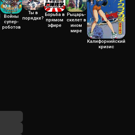
Ты в
Рыцарь-
Борьба в
Войны
порядке?
скелет в
прямом
супер-
ином
эфире
роботов
мире
Калифорнийский
кризис
м