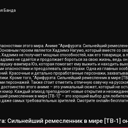
ая Банда
пасностями этого мира. Аниме "Арифурэта: Сильнейший ремесленни
Основным героем является Хадзимэ Нагумо, который вместе со сво
 Хадзимэ не получает мощных способностей, как его товарищи, а л
адзимэ не сдаётся и продолжает бороться за свою жизнь, ведь он
девушку-вампира Юэ, которая помогает ему выжить и находить вых
ми опасностями и преодолевать свои страхи. Одна из главных осо
чений. Красочные и детально проработанные персонажи, захваты
ики. Кроме того, "Арифурэта: Сильнейший ремесленник в мире [ТВ
персонажей. Также стоит отметить отличную озвучку на русском
достоинство этого аниме – это уникальный сюжет, который не ост
 юмор. Каждый эпизод преподносит новые открытия и неожиданны
ший ремесленник в мире [ТВ-1]" – это хороший выбор для любител
даже самых требовательных зрителей. Смотрите онлайн бесплатн
а: Сильнейший ремесленник в мире [ТВ-1] он