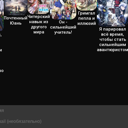
Гримгал
Читерский
Почтенный
пепла и
навык из
Он -
Юань
иллюзий
другого
сильнейший
Я парировал
мира
учитель!
всё время,
,
чтобы стать
сильнейшим
авантюристо
и
но