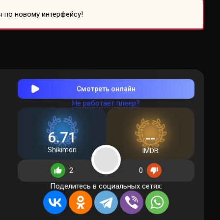
я по новому интерфейсу!
Смотреть онлайн
Не работает плеер?
6.71
--
Shikimori
IMDB
2
0
Поделитесь в социальных сетях: