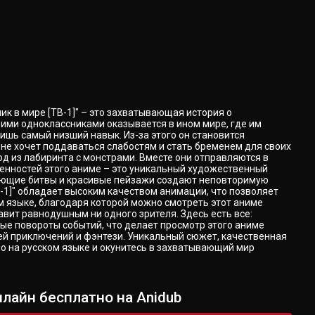
к в мире [ТВ-1]" – это захватывающая история о
ими одноклассниками оказывается в ином мире, где им
ишь самый низший навык. Из-за этого он становится
 не хочет поддаваться слабостям и стать бременем для своих
од из лабиринта с монстрами. Вместе они отправляются в
бенностей этого аниме – это уникальный художественный
вающие битвы и красивые пейзажи создают неповторимую
-1]" обладает высоким качеством анимации, что позволяет
 языке, благодаря которой можно смотреть этот аниме
авит равнодушным ни одного зрителя. Здесь есть все:
е повороты событий, что делает просмотр этого аниме
ей приключений и фэнтези. Уникальный сюжет, качественная
о на русском языке и окунитесь в захватывающий мир
лайн бесплатно на Anidub