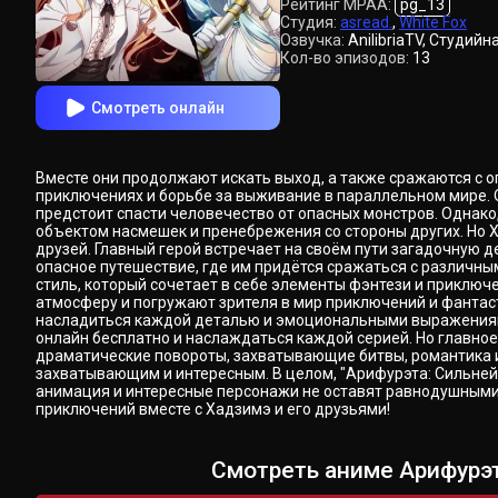
Рейтинг MPAA:
pg_13
Студия:
asread.
,
White Fox
Озвучка:
AnilibriaTV, Студийн
Кол-во эпизодов:
13
Смотреть онлайн
Вместе они продолжают искать выход, а также сражаются с о
приключениях и борьбе за выживание в параллельном мире. 
предстоит спасти человечество от опасных монстров. Однако,
объектом насмешек и пренебрежения со стороны других. Но Х
друзей. Главный герой встречает на своём пути загадочную 
опасное путешествие, где им придётся сражаться с различны
стиль, который сочетает в себе элементы фэнтези и приклю
атмосферу и погружают зрителя в мир приключений и фантаст
насладиться каждой деталью и эмоциональными выражениями 
онлайн бесплатно и наслаждаться каждой серией. Но главное 
драматические повороты, захватывающие битвы, романтика и
захватывающим и интересным. В целом, "Арифурэта: Сильней
анимация и интересные персонажи не оставят равнодушными 
приключений вместе с Хадзимэ и его друзьями!
Смотреть аниме Арифурэт