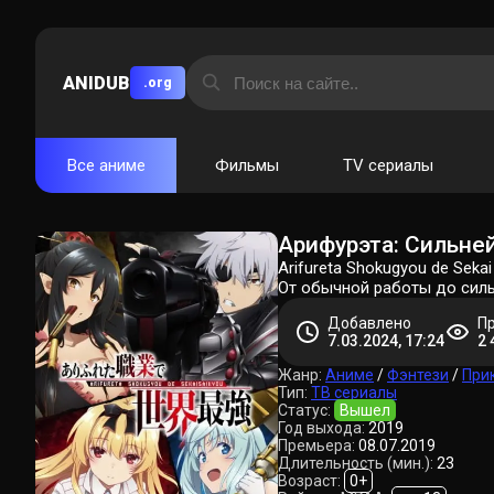
ANIDUB
.org
Все аниме
Фильмы
TV сериалы
Арифурэта: Сильне
Arifureta Shokugyou de Sekai
От обычной работы до сильн
Добавлено
П
7.03.2024, 17:24
2 
Жанр:
Аниме
/
Фэнтези
/
При
Тип:
ТВ сериалы
Статус:
Вышел
Год выхода:
2019
Премьера:
08.07.2019
Длительность (мин.):
23
Возраст:
0+