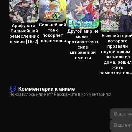
Сильнейший
Арифурэта:
танк
Сильнейший
Другой мир не
покоряет
Бывший герой
ремесленник
может
подземелья
которого
в мире [ТВ-2]
противостоять
прозвали
силе
неудачником 
мгновенной
выгнали из
смерти
дома, решил
жить
самостоятель
Комментарии к аниме
Понравилось или нет? Расскажите в комментариях!