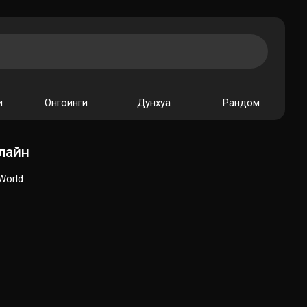
и
Онгоинги
Дунхуа
Рандом
лайн
World