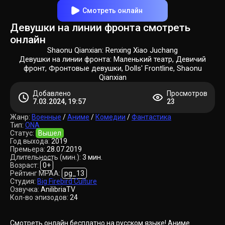
Смотреть онлайн
Девушки на линии фронта смотреть
онлайн
Shaonu Qianxian: Renxing Xiao Juchang
Девушки на линии фронта: Маленький театр, Девичий
фронт, Фронтовые девушки, Dolls' Frontline, Shaonu
Qianxian
Добавлено
Просмотров
7.03.2024, 19:57
23
Жанр:
Военные
/
Аниме
/
Комедии
/
Фантастика
Тип:
ONA
Статус:
Вышел
Год выхода:
2019
Премьера:
28.07.2019
Длительность (мин.):
3 мин.
Возраст:
0+
Рейтинг MPAA:
pg_13
Студия:
Big Firebird Culture
Озвучка:
AnilibriaTV
Кол-во эпизодов:
24
Смотреть онлайн бесплатно на русском языке! Аниме