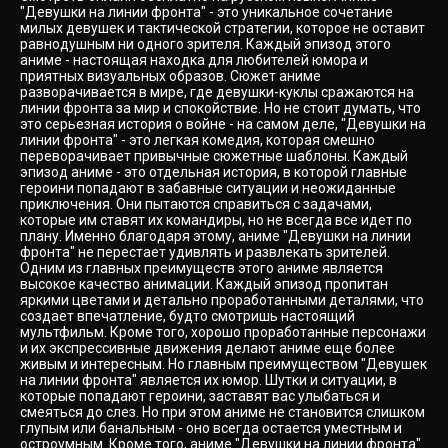
"Девушки на линии фронта" - это уникальное сочетание
милых девушек и тактической стратегии, которое не оставит
равнодушным ни одного зрителя. Каждый эпизод этого
аниме - настоящая находка для любителей юмора и
приятных визуальных образов. Сюжет аниме
разворачивается в мире, где девушки-куклы сражаются на
линии фронта за мир и спокойствие. Но не стоит думать, что
это серьезная история о войне - на самом деле, "Девушки на
линии фронта" - это легкая комедия, которая смешно
переворачивает привычные сюжетные шаблоны. Каждый
эпизод аниме - это отдельная история, в которой главные
героини попадают в забавные ситуации и неожиданные
приключения. Они пытаются справиться с задачами,
которые им ставят их командиры, но не всегда все идет по
плану. Именно благодаря этому, аниме "Девушки на линии
фронта" не перестает удивлять и развлекать зрителей.
Одним из главных преимуществ этого аниме является
высокое качество анимации. Каждый эпизод пропитан
яркими цветами и детально проработанными деталями, что
создает впечатление, будто смотришь настоящий
мультфильм. Кроме того, хорошо проработанные персонажи
и их экспрессивные движения делают аниме еще более
живым и интересным. Но главным преимуществом "Девушек
на линии фронта" является их юмор. Шутки и ситуации, в
которые попадают героини, заставят вас улыбаться и
смеяться до слез. Но при этом аниме не становится слишком
глупым или банальным - оно всегда остается уместным и
остроумным. Кроме того, аниме "Девушки на линии фронта"