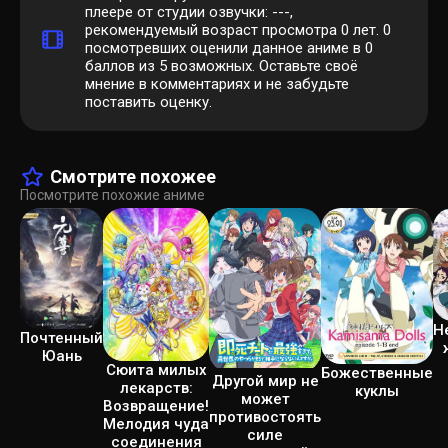
плеере от студии озвучки: ---,
рекомендуемый возраст просмотра 0 лет.
0
посмотревших оценили данное аниме в 0
баллов из 5 возможных. Оставьте своё
мнение в комментариях и не забудьте
поставить оценку.
Смотрите похожее
Посмотрите похожие аниме
Н
Почтенный
Юань
Сюита милых
Божественные
Другой мир не
лекарств:
куклы
может
Возвращение!
противостоять
Мелодия чуда
силе
соединения