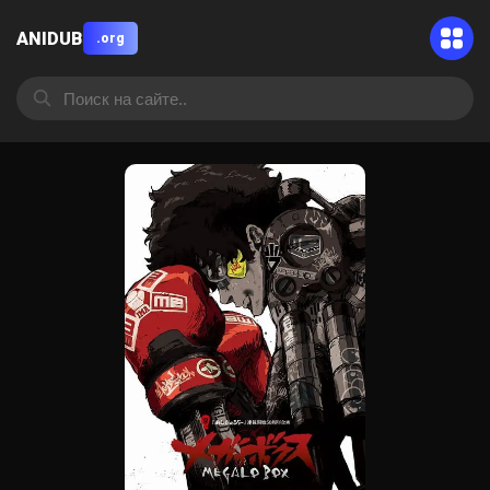
ANIDUB
.org