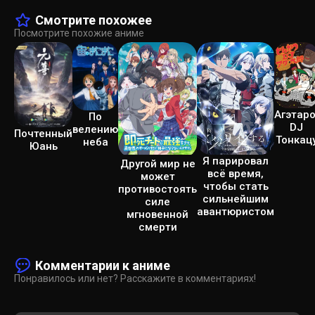
Смотрите похожее
Посмотрите похожие аниме
Агэтаро
По
DJ
велению
Почтенный
Тонкац
неба
Юань
Я парировал
Другой мир не
всё время,
может
чтобы стать
противостоять
сильнейшим
силе
авантюристом
мгновенной
смерти
Комментарии к аниме
Понравилось или нет? Расскажите в комментариях!