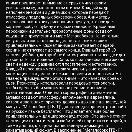
аниме привлекает внимание с первых минут своим
уникальным художественным стилем. Каждый кадр
наполнен энергией и динамикой, которые передают
атмосферу подпольных боксерских боев. Аниматоры
использовали технику рисования вручную, что придает
картине особую глубину и выразительность. Красочные
персонажи и детально проработанные фоны создают
ощущение присутствия в мире Мегалобокса. Но не только
визуальная составляющая делает это аниме таким
привлекательным. Сюжет аниме захватывает с первой
серии и не отпускает до самого конца. Главный герой JD –
настоящий боец, который не боится рисковать и всегда идет
до конца. Его отношения с Сачи, которая внесла в его жизнь
свет и надежду, развиваются постепенно и естественно.
Каждый персонаж имеет свою уникальную историю и
мотивацию, что делает их жизненными и интересными. Но
главное преимущество этого аниме – это качество боевых
сцен. Режиссеры использовали передовые технологии,
чтобы сделать бои максимально реалистичными и
захватывающими. Отличная хореография и динамичная
музыка создают атмосферу напряжения и адреналина,
которая заставляет зрителя держать дыхание до последней
минуты. "Мегалобокс [ТВ-1]" доступен для просмотра онлайн
на русском языке бесплатно, что делает его еще более
привлекательным для широкой аудитории. Это аниме станет
настоящим открытием для любителей спортивных историй, а
также для тех, кто ценит качественную анимацию и
захватывающий сюжет. В заключение, "Мегалобокс [ТВ-1]" –