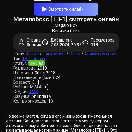
Смотреть онлайн
Мегалобокс [ТВ-1] смотреть онлайн
Megalo Box
Великий бокс
Страна
Добавлено
Просмотров
Япония
7.03.2024, 20:32
118
Жанр:
Аниме
/
Фантастика
/
Спорт
/
Аниме про спорт
Тип:
ТВ сериалы
Статус:
Вышел
Год выхода:
2018
Премьера:
06.04.2018
Длительность (мин.):
24
Возраст:
0+
Рейтинг MPAA:
r
Студия:
TMS
Озвучка:
AnilibriaTV
Кол-во эпизодов:
13
Но все меняется, когда в его жизнь входит маленькая
девочка Сачи, которая становится его менеджером
и помогает ему добиться успеха в боксе. Так начинается
захватывающая история аниме "Мегалобокс [ТВ-1]". Это