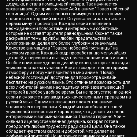
дедушка, и стала помощницей повара. Так начинается
захватывающее приключение Аой в аниме "Повар небесной
гостиницы". Одним из главных преимуществ этого аниме
является его хороший сюжет. Он уникален и захватывает с
первых минут просмотра. Каждая серия наполнена
неожиданными поворотами и интересными событиями,
которые не оставят зрителя равнодушным. Сюжет также
раскрывает темы дружбы, любви, предательства и
самопознания, делая его более глубоким и значимым.
Качество анимации в "Поваре небесной гостиницы" на
высоком уровне. Каждый кадр проработан до мельчайших
деталей, а персонажи выглядят очень реалистично и живо.
Особое внимание уделено дизайну ёкаев, которые выглядят
уникально и захватывающе. Все это создает неповторимую
атмосферу и погружает зрителя в мир аниме. "Повар
небесной гостиницы" доступен для просмотра онлайн
бесплатно на русском языке. Это отличная возможность для
всех любителей аниме насладиться этой захватывающей
историей в любое удобное время. Вы не пропустите ни одной
серии и сможете наслаждаться качественным переводом на
русский язык. Одним из ключевых элементов аниме
являются его персонажи. Каждый из них обладает своей
уникальной личностью и характером, что делает их очень
интересными и запоминающимися. Главная героиня Аой —
сильная и целеустремленная девушка, которая готова
преодолеть любые трудности ради своей цели. Она также
обладает чувством юмора и добротой, что делает ее
любимицей зрителей. Но не только главные герои делают