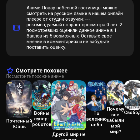
Аниме Повар небесной гостиницы можно
смотреть на русском языке в нашем онлайн
плеере от студии озвучки: ---,
рекомендуемый возраст просмотра 0 лет.
2
посмотревших оценили данное аниме в 1
баллов из 5 возможных. Оставьте своё
мнение в комментариях и не забудьте
поставить оценку.
Смотрите похожее
Посмотрите похожие аниме
Почему
Свобо
Войны
По
все
супер-
велению
забыли
Почтенный
роботов
неба
мой
Юань
мир?
Другой мир не
может