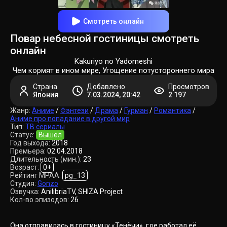
Смотреть онлайн
Повар небесной гостиницы смотреть
онлайн
Kakuriyo no Yadomeshi
Чем кормят в ином мире, Угощение потустороннего мира
Страна
Добавлено
Просмотров
Япония
7.03.2024, 20:42
2 197
Жанр:
Аниме
/
Фэнтези
/
Драма
/
Гурман
/
Романтика
/
Аниме про попадание в другой мир
Тип:
ТВ сериалы
Статус:
Вышел
Год выхода:
2018
Премьера:
02.04.2018
Длительность (мин.):
23
Возраст:
0+
Рейтинг MPAA:
pg_13
Студия:
Gonzo
Озвучка:
AnilibriaTV, SHIZA Project
Кол-во эпизодов:
26
Она отправилась в гостиницу «Тенёчи», где работал её