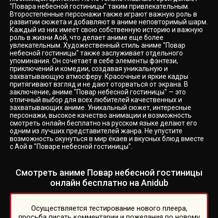
"Повара небесной гостиницы" таким привлекательным.
Второстепенные персонажи также играют важную роль в
развитии сюжета и добавляют в аниме неповторимый шарм.
Каждый из них имеет свою собственную историю и важную
роль в жизни Аой, что делает аниме еще более
увлекательным. Художественный стиль аниме "Повар
небесной гостиницы" также заслуживает отдельного
упоминания. Он сочетает в себе элементы фэнтези,
приключений и комедии, создавая уникальную и
захватывающую атмосферу. Красочные и яркие кадры
притягивают взгляд и не дают оторваться от экрана. В
заключение, аниме "Повар небесной гостиницы" — это
отличный выбор для всех любителей качественных и
захватывающих аниме. Уникальный сюжет, интересные
персонажи, высокое качество анимации и возможность
смотреть онлайн бесплатно на русском языке делают его
одним из лучших представителей жанра. Не упустите
возможность окунуться в мир ёкаев и вкусных блюд вместе
с Аой в "Поваре небесной гостиницы".
Смотреть аниме Повар небесной гостиницы
онлайн бесплатно на Anidub
Осуществляется тестирование нового плеера,
просьба писать комментарии и пожелания по новому