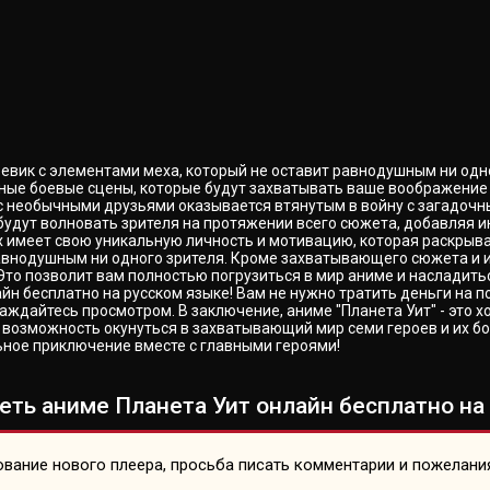
евик с элементами меха, который не оставит равнодушным ни одн
ные боевые сцены, которые будут захватывать ваше воображение 
с необычными друзьями оказывается втянутым в войну с загадочны
 будут волновать зрителя на протяжении всего сюжета, добавляя 
 имеет свою уникальную личность и мотивацию, которая раскрывае
 равнодушным ни одного зрителя. Кроме захватывающего сюжета и 
Это позволит вам полностью погрузиться в мир аниме и насладитьс
йн бесплатно на русском языке! Вам не нужно тратить деньги на п
аждайтесь просмотром. В заключение, аниме "Планета Уит" - это 
возможность окунуться в захватывающий мир семи героев и их бо
льное приключение вместе с главными героями!
еть аниме Планета Уит онлайн бесплатно на 
вание нового плеера, просьба писать комментарии и пожелани