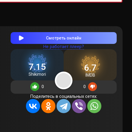
Смотреть онлайн
Не работает плеер?
7.15
6.7
Shikimori
IMDB
0
0
Поделитесь в социальных сетях: