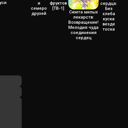
уси
и
фруктов
сердца:
семеро
[ТВ-1]
Без
Сюита милых
друзей
хлеба
лекарств:
куска
Возвращение!
везде
Мелодия чуда
тоска
соединения
сердец