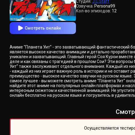
Студия:
J.C.Staff
Озвучка:
Persona99
Кол-во эпизодов:
12
Смотреть онлайн
Аниме "Планета Уит" - это захватывающий фантастический бо
является высокое качество анимации и детально проработан
уникален и захватывающий. Главный герой Соя Курои вместе 
деле и как связаны с трагедией в прошлом Сои? Эти вопросы
Уит" также заслуживают отдельного внимания. Каждый из них
- каждый из них играет важную роль в истории и не оставит
преимущество - высокое качество озвучки на русском языке. 
самое лучшее - вы можете смотреть аниме "Планета Уит" онла
найдите этот аниме на популярных онлайн платформах и насл
интересным сюжетом и качественной анимацией. Не упустите 
онлайн бесплатно на русском языке и погрузитесь в удивите
Смотр
Осуществляется тестиро