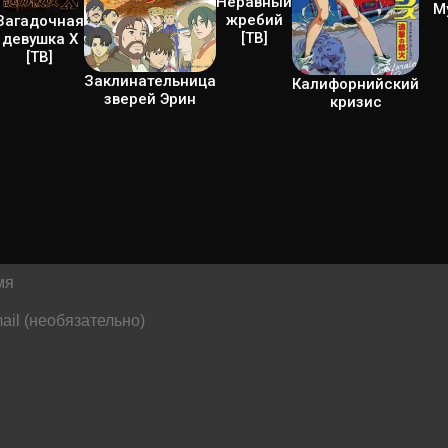
Неравный
М
жребий
Загадочная
[ТВ]
девушка Х
[ТВ]
Заклинательница
Калифорнийский
зверей Эрин
кризис