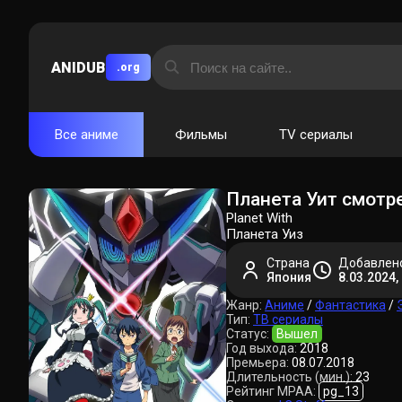
ANIDUB
.org
Все аниме
Фильмы
TV сериалы
Планета Уит смотр
Planet With
Планета Уиз
Страна
Добавлен
Япония
8.03.2024,
Жанр:
Аниме
/
Фантастика
/
Тип:
ТВ сериалы
Статус:
Вышел
Год выхода:
2018
Премьера:
08.07.2018
Длительность (мин.):
23
Рейтинг MPAA:
pg_13