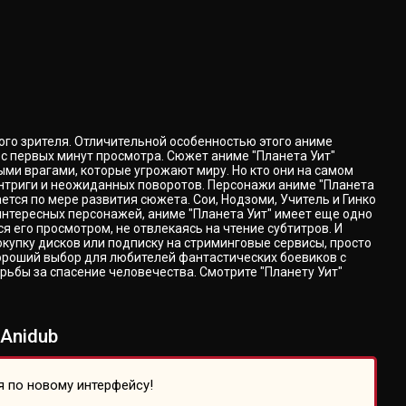
ого зрителя. Отличительной особенностью этого аниме
с первых минут просмотра. Сюжет аниме "Планета Уит"
ми врагами, которые угрожают миру. Но кто они на самом
интриги и неожиданных поворотов. Персонажи аниме "Планета
тся по мере развития сюжета. Сои, Нодзоми, Учитель и Гинко
интересных персонажей, аниме "Планета Уит" имеет еще одно
я его просмотром, не отвлекаясь на чтение субтитров. И
окупку дисков или подписку на стриминговые сервисы, просто
хороший выбор для любителей фантастических боевиков с
рьбы за спасение человечества. Смотрите "Планету Уит"
Anidub
я по новому интерфейсу!