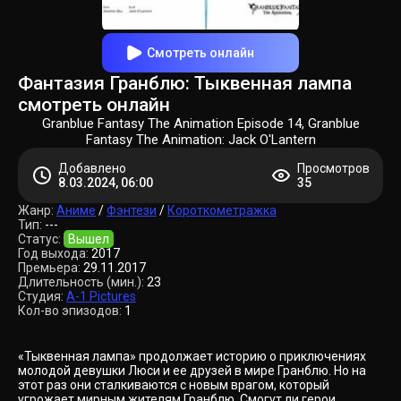
Смотреть онлайн
Фантазия Гранблю: Тыквенная лампа
смотреть онлайн
Granblue Fantasy The Animation Episode 14, Granblue
Fantasy The Animation: Jack O'Lantern
Добавлено
Просмотров
8.03.2024, 06:00
35
Жанр:
Аниме
/
Фэнтези
/
Короткометражка
Тип:
---
Статус:
Вышел
Год выхода:
2017
Премьера:
29.11.2017
Длительность (мин.):
23
Студия:
A-1 Pictures
Кол-во эпизодов:
1
«Тыквенная лампа» продолжает историю о приключениях
молодой девушки Люси и ее друзей в мире Гранблю. Но на
этот раз они сталкиваются с новым врагом, который
угрожает мирным жителям Гранблю. Смогут ли герои