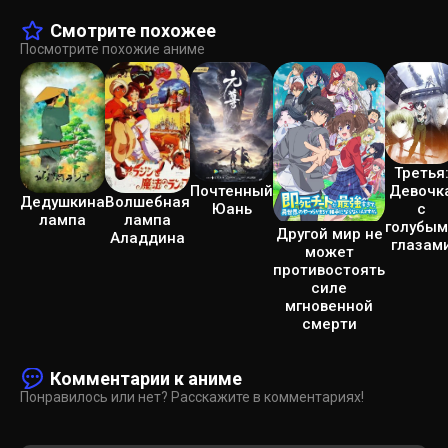
Смотрите похожее
Посмотрите похожие аниме
Третья
Девочк
Почтенный
Дедушкина
Волшебная
с
Юань
лампа
лампа
голубым
Другой мир не
Аладдина
глазам
может
противостоять
силе
мгновенной
смерти
Комментарии к аниме
Понравилось или нет? Расскажите в комментариях!