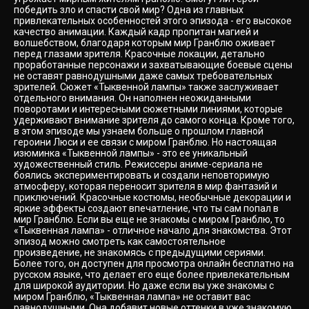
победить зло и спасти свой мир? Одна из главных
привлекательных особенностей этого эпизода - его высокое
качество анимации. Каждый кадр пропитан магией и
волшебством, благодаря которым мир Гранблю оживает
перед глазами зрителя. Красочные локации, детально
проработанные персонажи и захватывающие боевые сцены
не оставят равнодушными даже самых требовательных
зрителей. Сюжет «Тыквенной лампы» также заслуживает
отдельного внимания. Он наполнен неожиданными
поворотами и интересными сюжетными линиями, которые
удерживают внимание зрителя до самого конца. Кроме того,
в этом эпизоде мы узнаем больше о прошлом главной
героини Люси и ее связи с миром Гранблю. Но настоящая
изюминка «Тыквенной лампы» - это ее уникальный
художественный стиль. Режиссеры аниме-сериала не
боялись экспериментировать и создали неповторимую
атмосферу, которая переносит зрителя в мир фантазий и
приключений. Красочные костюмы, необычные декорации и
яркие эффекты создают впечатление, что ты сам попал в
мир Гранблю. Если вы еще не знакомы с миром Гранблю, то
«Тыквенная лампа» - отличное начало для знакомства. Этот
эпизод можно смотреть как самостоятельное
произведение, не знакомясь с предыдущими сериями.
Более того, он доступен для просмотра онлайн бесплатно на
русском языке, что делает его еще более привлекательным
для широкой аудитории. Но даже если вы уже знакомы с
миром Гранблю, «Тыквенная лампа» не оставит вас
равнодушными. Она добавит новые оттенки в уже знакомую