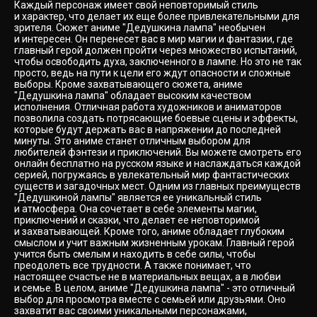
Каждый персонаж имеет свой неповторимый стиль
и характер, что делает их еще более привлекательными для
зрителя. Сюжет аниме "Дедушкина лампа" необычен
и интересен. Он перенесет вас в мир магии и фантазии, где
главный герой должен пройти через множество испытаний,
чтобы освободить духа, заключенного в лампе. Но это не так
просто, ведь на пути к цели его ждут опасности и сложные
выборы. Кроме захватывающего сюжета, аниме
"Дедушкина лампа" обладает высоким качеством
исполнения. Отличная работа художников и аниматоров
позволила создать потрясающие боевые сцены и эффекты,
которые будут держать вас в напряжении до последней
минуты. Это аниме станет отличным выбором для
любителей фэнтези и приключений. Вы можете смотреть его
онлайн бесплатно на русском языке и наслаждаться каждой
серией, погружаясь в увлекательный мир фантастических
существ и загадочных мест. Одним из главных преимуществ
"Дедушкиной лампы" является ее уникальный стиль
и атмосфера. Она сочетает в себе элементы магии,
приключений и сказки, что делает ее неповторимой
и захватывающей. Кроме того, аниме обладает глубоким
смыслом и учит важным жизненным урокам. Главный герой
учится быть смелым и находить в себе силы, чтобы
преодолеть все трудности. А также понимает, что
настоящее счастье не в материальных вещах, а в любви
и семье. В целом, аниме "Дедушкина лампа" - это отличный
выбор для просмотра вместе с семьей или друзьями. Оно
захватит вас своими уникальными персонажами,