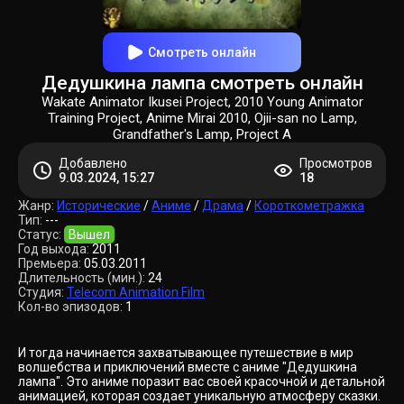
Смотреть онлайн
Дедушкина лампа смотреть онлайн
Wakate Animator Ikusei Project, 2010 Young Animator
Training Project, Anime Mirai 2010, Ojii-san no Lamp,
Grandfather's Lamp, Project A
Добавлено
Просмотров
9.03.2024, 15:27
18
Жанр:
Исторические
/
Аниме
/
Драма
/
Короткометражка
Тип:
---
Статус:
Вышел
Год выхода:
2011
Премьера:
05.03.2011
Длительность (мин.):
24
Студия:
Telecom Animation Film
Кол-во эпизодов:
1
И тогда начинается захватывающее путешествие в мир
волшебства и приключений вместе с аниме "Дедушкина
лампа". Это аниме поразит вас своей красочной и детальной
анимацией, которая создает уникальную атмосферу сказки.