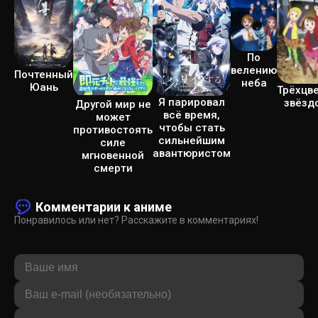
По
велению
Почтенный
неба
Юань
Трёхцв
Я парировал
звёзд
Другой мир не
всё время,
может
чтобы стать
противостоять
сильнейшим
силе
авантюристом
мгновенной
смерти
Комментарии к аниме
Понравилось или нет? Расскажите в комментариях!