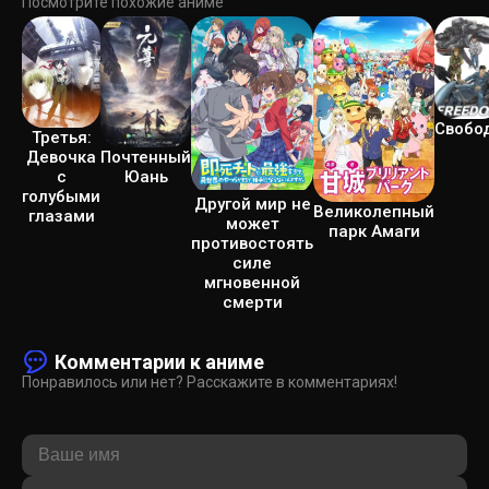
Посмотрите похожие аниме
Свобо
Третья:
Девочка
Почтенный
с
Юань
голубыми
Другой мир не
Великолепный
глазами
может
парк Амаги
противостоять
силе
мгновенной
смерти
Комментарии к аниме
Понравилось или нет? Расскажите в комментариях!