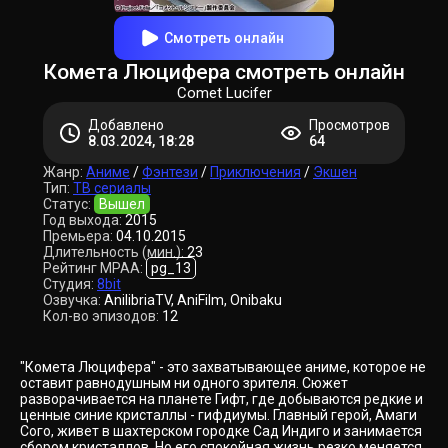
Смотреть онлайн
Комета Люцифера смотреть онлайн
Comet Lucifer
Добавлено
Просмотров
8.03.2024, 18:28
64
Жанр:
Аниме
/
Фэнтези
/
Приключения
/
Экшен
Тип:
ТВ сериалы
Статус:
Вышел
Год выхода:
2015
Премьера:
04.10.2015
Длительность (мин.):
23
Рейтинг MPAA:
pg_13
Студия:
8bit
Озвучка:
AnilibriaTV, AniFilm, Onibaku
Кол-во эпизодов:
12
"Комета Люцифера" - это захватывающее аниме, которое не
оставит равнодушным ни одного зрителя. Сюжет
разворачивается на планете Гифт, где добываются редкие и
ценные синие кристаллы - гифдиумы. Главный герой, Амаги
Сого, живет в шахтерском городке Сад Индиго и занимается
сбором кристаллов. Но его спокойная жизнь резко меняется,