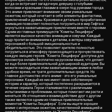
когда он встречает загадочную девушку с голубыми
волосами и красными глазами в озере под руинами города.
Это аниме привлекает внимание своим уникальным
сюжетом, который сочетает в себе элементы фантастики,
приключений и драмы. Красивая и детально проработанная
анимация позволяет полностью погрузиться в мир Гифта и
окунуться в захватывающие приключения вместе с героями.
Одним из главных преимуществ "Кометы Люцифера"
является высокое качество анимации и озвучки. Каждый
кадр пропитан вниманием к деталям, а актеры озвучивают
персонажей с большой эмоциональностью и
убедительностью. Это позволяет зрителю полностью
погрузиться в атмосферу происходящего и прочувствовать
каждую эмоцию героев. "Комета Люцифера" доступна для
просмотра онлайн бесплатно на русском языке, что делает
ее еще более привлекательной для широкой аудитории. Вы
можете насладиться этим захватывающим аниме в любое
удобное время, не тратя дополнительных средств. Но
главное достоинство этого аниме - это его уникальные
персонажи. Каждый из них имеет свою собственную
историю и характер, который постепенно раскрывается в
течение сериала. Герои сталкиваются с различными
испытаниями и проблемами, которые помогают им расти и
меняться. Их отношения и взаимодействие друг с другом
также являются одним из главных привлекательных
моментов "Кометы Люцифера". Если вы ищете хорошее
аниме с интересным сюжетом, качественной анимацией и
уникальными персонажами, то "Комета Люцифера" -