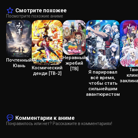
Смотрите похожее
Посмотрите похожие аниме
Неравный
Почтенный
жребий
Юань
Космический
[ТВ]
Тан
Я парировал
денди [ТВ-2]
клин
всё время,
заклин
чтобы стать
сильнейшим
авантюристом
Комментарии к аниме
Понравилось или нет? Расскажите в комментариях!