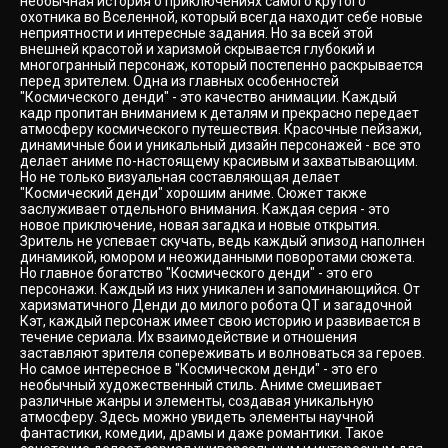
необычная история о приключениях самого крутого
охотника во Вселенной, который всегда находит себе новые
неприятности и интересные задания. Но за всей этой
внешней красотой и харизмой скрывается глубокий и
многогранный персонаж, который постепенно раскрывается
перед зрителем. Одна из главных особенностей
"Космического денди" - это качество анимации. Каждый
кадр пропитан вниманием к деталям и прекрасно передает
атмосферу космического путешествия. Красочные пейзажи,
динамичные бои и уникальный дизайн персонажей - все это
делает аниме по-настоящему красивым и захватывающим.
Но не только визуальная составляющая делает
"Космический денди" хорошим аниме. Сюжет также
заслуживает отдельного внимания. Каждая серия - это
новое приключение, новая загадка и новые открытия.
Зритель не успевает скучать, ведь каждый эпизод наполнен
динамикой, юмором и неожиданными поворотами сюжета.
Но главное богатство "Космического денди" - это его
персонажи. Каждый из них уникален и запоминающийся. От
харизматичного Денди до милого робота QT и загадочной
Кэт, каждый персонаж имеет свою историю и развивается в
течение сериала. Их взаимодействие и отношения
заставляют зрителя сопереживать и волноваться за героев.
Но самое интересное в "Космическом денди" - это его
необычный художественный стиль. Аниме смешивает
различные жанры и элементы, создавая уникальную
атмосферу. Здесь можно увидеть элементы научной
фантастики, комедии, драмы и даже романтики. Такое