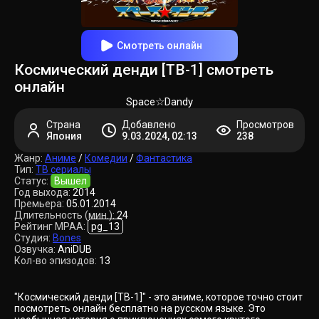
Смотреть онлайн
Космический денди [ТВ-1] смотреть
онлайн
Space☆Dandy
Страна
Добавлено
Просмотров
Япония
9.03.2024, 02:13
238
Жанр:
Аниме
/
Комедии
/
Фантастика
Тип:
ТВ сериалы
Статус:
Вышел
Год выхода:
2014
Премьера:
05.01.2014
Длительность (мин.):
24
Рейтинг MPAA:
pg_13
Студия:
Bones
Озвучка:
AniDUB
Кол-во эпизодов:
13
"Космический денди [ТВ-1]" - это аниме, которое точно стоит
посмотреть онлайн бесплатно на русском языке. Это