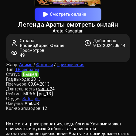
Смотреть онлайн
Легенда Араты смотреть онлайн
Arata Kangatari
Страна
Добавлено
Япония,Корея Южная
9.03.2024, 06:14
Просмотров
49
Жанр:
Аниме
/
Фэнтези
/
Приключения
Тип:
ТВ сериалы
Статус:
Вышел
Год выхода:
2013
Премьера:
09.04.2013
Длительность (мин.):
24
Рейтинг MPAA:
pg_13
Студия:
Satelight
Озвучка:
AniDUB
Кол-во эпизодов:
12
Но не стоит расстраиваться, ведь богиня Хаягами может
принимать и мужской облик. Так начинается
захватывающее приключение Араты, который должен стать