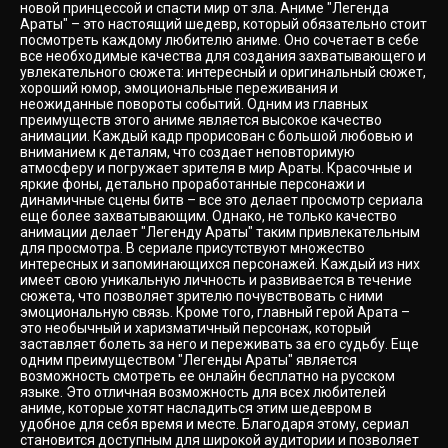
новой принцессой и спасти мир от зла. Аниме "Легенда
Араты" – это настоящий шедевр, который обязательно стоит
посмотреть каждому любителю аниме. Оно сочетает в себе
все необходимые качества для создания захватывающего и
увлекательного сюжета: интересный и оригинальный сюжет,
хороший юмор, эмоциональные переживания и
неожиданные повороты событий. Одним из главных
преимуществ этого аниме является высокое качество
анимации. Каждый кадр прорисован с большой любовью и
вниманием к деталям, что создает неповторимую
атмосферу и погружает зрителя в мир Араты. Красочные и
яркие фоны, детально проработанные персонажи и
динамичные сцены битв – все это делает просмотр сериала
еще более захватывающим. Однако, не только качество
анимации делает "Легенду Араты" таким привлекательным
для просмотра. В сериале присутствуют множество
интересных и запоминающихся персонажей. Каждый из них
имеет свою уникальную личность и развивается в течение
сюжета, что позволяет зрителю почувствовать с ними
эмоциональную связь. Кроме того, главный герой Арата –
это необычный и харизматичный персонаж, который
заставляет болеть за него и переживать за его судьбу. Еще
одним преимуществом "Легенды Араты" является
возможность смотреть ее онлайн бесплатно на русском
языке. Это отличная возможность для всех любителей
аниме, которые хотят насладиться этим шедевром в
удобное для себя время и месте. Благодаря этому, сериал
становится доступным для широкой аудитории и позволяет