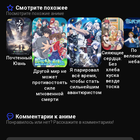
Смотрите похожее
Посмотрите похожие аниме
По
Сияющие
велен
Почтенный
сердца:
неба
Юань
Без
хлеба
Я парировал
Другой мир не
куска
всё время,
может
везде
чтобы стать
противостоять
тоска
сильнейшим
силе
авантюристом
мгновенной
смерти
Комментарии к аниме
Понравилось или нет? Расскажите в комментариях!