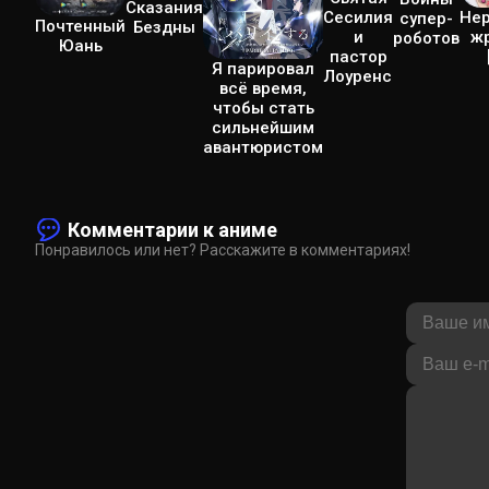
Сказания
Не
Сесилия
супер-
Почтенный
Бездны
ж
и
роботов
Юань
пастор
Я парировал
Лоуренс
всё время,
чтобы стать
сильнейшим
авантюристом
Комментарии к аниме
Понравилось или нет? Расскажите в комментариях!