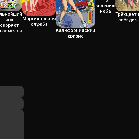
велению
неба
льнейший
Трёхцвет
Маргинальная
танк
звёздоч
служба
окоряет
Калифорнийский
дземелья
кризис