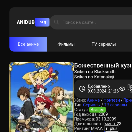
ANIDUB
.org
Все аниме
Фильмы
TV сериалы
Божественный кузн
Seiken no Blacksmith
Seiken no Katanakaji
Добавлено
П
9.03.2024, 21:26
1
Жанр:
Аниме
/
Фэнтези
/
При
Тип:
Сериалы
/
ТВ сериалы
Статус:
Вышел
Год выхода:
2009
Премьера:
03.10.2009
Длительность (мин.):
23
Рейтинг MPAA:
r_plus