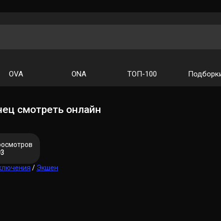
OVA
ONA
ТОП-100
Подборк
ец смотреть онлайн
росмотров
93
ключения
/
Экшен