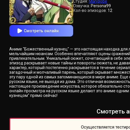
Студия:
Manglobe
Озвучка:
Persona99
Кол-во эпизодов:
12
Смотреть онлайн
Аниме "Божественный кузнец" — это настоящая находка для 
мельчайшим нюансам. Особенно впечатляют сцены сражений, 
привлекательным. Уникальный сюжет, сочетающий в себе эле
эпизод раскрывает новые тайны и повороты сюжета, не давая 
характер, который постепенно раскрывается в течение сериал
загадочный и молчаливый парень, который скрывает множест
эту пару одной из самых запоминающихся в мире аниме. Еще 
русском языке, не выходя из дома. Это отличная возможност
настоящее произведение искусства, которое обязательно ст
онлайн просмотра на русском языке делают это аниме одним
кузнецом" прямо сейчас!
Смотреть а
Осуществляется тестиро