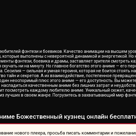
любителей фэнтези и боевиков. Качество анимации на высшем уро
которые выполнены с невероятной динамикой и энергетикой. Но н
менты фэнтези, боевика и драмы, заставляет зрителя смотреть 
скучать ни на минуту. Но главное богатство этого аниме — его п
а. Сесилия — сильная и умная героиня, которая не боится стоять н
во тайн и секретов. А их взаимодействие, постепенное превращен
один неоспоримый плюс этого аниме — его доступность. Вы может
ь насладиться качественным аниме без лишних затрат и неудобств
оит посмотреть каждому любителю аниме. Уникальный сюжет, каче
 из лучших в своем жанре. Погрузитесь в захватывающий мир фэнт
ниме Божественный кузнец онлайн бесплатн
вание нового плеера, просьба писать комментарии и пожелани