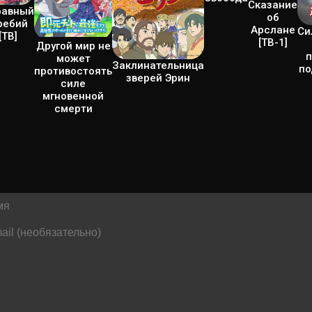
Сказание
равный
об
ребий
Арслане
Си
[ТВ]
[ТВ-1]
Другой мир не
п
может
Заклинательница
по
противостоять
зверей Эрин
силе
мгновенной
смерти