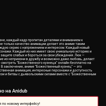
вне, каждый кадр пропитан деталями и вниманием к
е только качество анимации делает это аниме таким
каждую серию с напряжением и интересом. Каждый новый
ерсонажи. Каждый из них имеет свою уникальную историю и
а защите слабых и бороться за свои убеждения. Люк —
ие из неприязни в дружбу и возможно даже любовь, делает
е смотреть "Божественного кузнеца" онлайн бесплатно на
. В заключение, аниме "Божественный кузнец" — это
ственная анимация, интересные персонажи и доступность
ези и битвы с дьявольскими силами вместе с "Божественным
о на Anidub
я по новому интерфейсу!