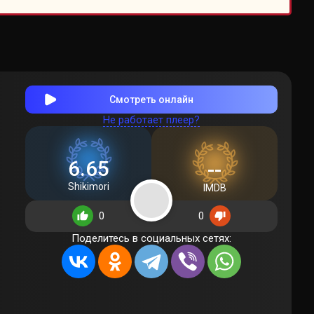
Смотреть онлайн
Не работает плеер?
6.65
--
Shikimori
IMDB
0
0
Поделитесь в социальных сетях: