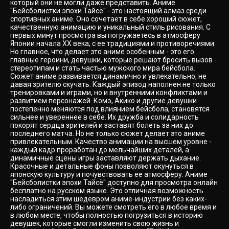
который они не могли даже представить. Аниме
"Бейсболистки эпохи Тайсё" - это настоящий алмаз среди
спортивных аниме. Оно сочетает в себе хороший сюжет,
качественную анимацию и уникальный стиль рисования. С
первых минут просмотра вы погружаетесь в атмосферу
Японии начала XX века, с ее традициями и противоречиями.
Но главное, что делает это аниме особенным - это его
главные героини, девушки, которые решают бросить вызов
стереотипам и стать частью мужского мира бейсбола.
Сюжет аниме развивается динамично и увлекательно, не
давая зрителю скучать. Каждый эпизод наполнен не только
тренировками и играми, но и внутренними конфликтами и
развитием персонажей. Комэ, Акико и другие девушки
постепенно меняются под влиянием бейсбола, становятся
сильнее и увереннее в себе. Их дружба и солидарность
покорят сердца зрителей и заставят болеть за них до
последнего матча. Но не только сюжет делает это аниме
привлекательным. Качество анимации на высшем уровне -
каждый кадр проработан до мельчайших деталей, а
динамичные сцены игры заставляют держать дыхание.
Красочные и детальные фоны позволяют окунуться в
японскую культуру и почувствовать ее атмосферу. Аниме
"Бейсболистки эпохи Тайсё" доступно для просмотра онлайн
бесплатно на русском языке. Это отличная возможность
насладиться этим шедевром аниме-индустрии без каких-
либо ограничений. Вы можете смотреть его в любое время и
в любом месте, чтобы полностью погрузиться в историю
девушек, которые смогли изменить свою жизнь и