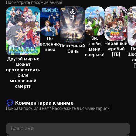
Посмотрите похожие аниме
Эй,
По
Неравный
люби
велению
Почтенный
По
жребий
меня
неба
Юань
Шко
[ТВ]
всерьёз!
Другой мир не
с
может
[
противостоять
силе
мгновенной
смерти
Комментарии к аниме
Понравилось или нет? Расскажите в комментариях!