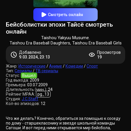
Смотреть онлайн
Бейсболистки эпохи Тайсё смотреть
онлайн
Taishou Yakyuu Musume.
Taishou Era Baseball Daughters, Taishou Era Baseball Girls
Добавлено
Просмотров
9.03.2024, 23:13
19
Жанр:
Исторические
/
Аниме
/
Комедии
/
Спорт
Тип:
Сериалы
/
ТВ сериалы
Статус:
Вышел
Год выхода:
2009
Премьера:
03.07.2009
Длительность (мин.):
24
Рейтинг MPAA:
pg_13
Студия:
J.C.Staff
Кол-во эпизодов:
12
Что же делать? Конечно, обратиться за помощью к соседу
по дому - старшекласснику и звезде школьной команды
Сатоши. И вот перед ними открывается мир бейсбола,