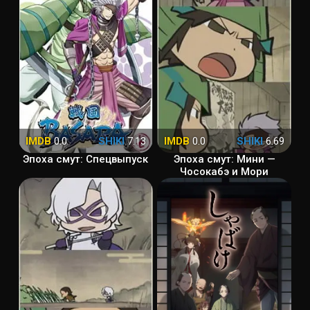
IMDB
0.0
SHIKI
7.13
IMDB
0.0
SHIKI
6.69
Эпоха смут: Спецвыпуск
Эпоха смут: Мини —
Чосокабэ и Мори