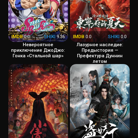
IMDB
0.0
SHIKI
9.36
IMDB
0.0
SHIKI
0.0
Невероятное
Лазурное наследие:
приключение ДжоДжо:
Предыстория —
Гонка «Стальной шар»
Префектура Дуннин
летом