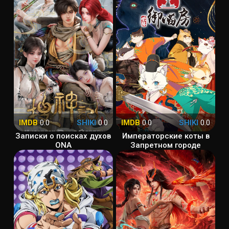
IMDB
0.0
SHIKI
0.0
IMDB
0.0
SHIKI
0.0
Записки о поисках духов
Императорские коты в
ONA
Запретном городе