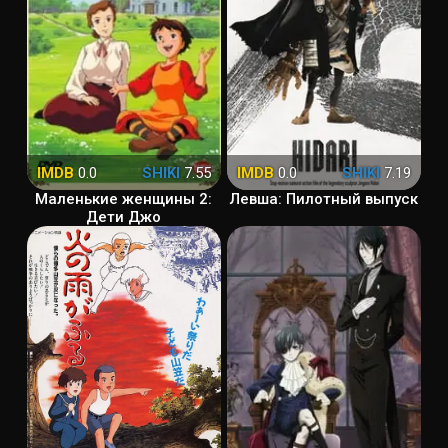
IMDB
0.0
SHIKI
7.55
IMDB
0.0
SHIKI
7.19
Маленькие женщины 2:
Левша: Пилотный выпуск
Дети Джо