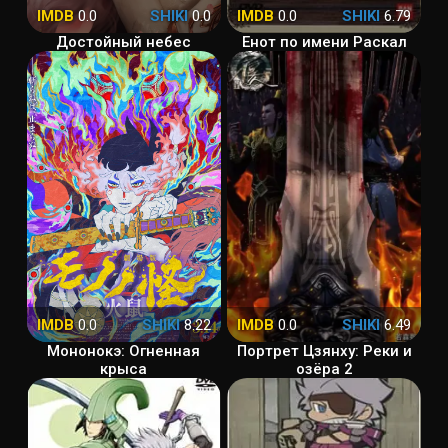
IMDB
0.0
SHIKI
0.0
IMDB
0.0
SHIKI
6.79
Достойный небес
Енот по имени Раскал
IMDB
0.0
SHIKI
8.22
IMDB
0.0
SHIKI
6.49
Мононокэ: Огненная
Портрет Цзянху: Реки и
крыса
озёра 2