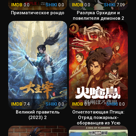
IMDB
0.0
SHIKI
0.0
IMDB
0.0
SHIKI
7.09
Призматическое рондо
Разлука Орхидеи и
повелителя демонов 2
IMDB
7.4
SHIKI
0.0
IMDB
0.0
SHIKI
0.0
Великий правитель
Огнеглотающая Птица:
(2023) 2
Отряд пожарных-
оборванцев из Усю