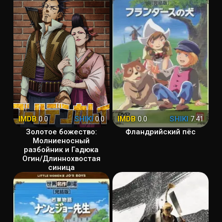
IMDB
0.0
SHIKI
0.0
IMDB
0.0
SHIKI
7.41
Золотое божество:
Фландрийский пёс
Молниеносный
разбойник и Гадюка
Огин/Длиннохвостая
синица