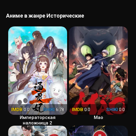
Аниме в жанре Исторические
IMDB
0.0
SHIKI
6.78
IMDB
0.0
SHIKI
0.0
Императорская
Мао
наложница 2