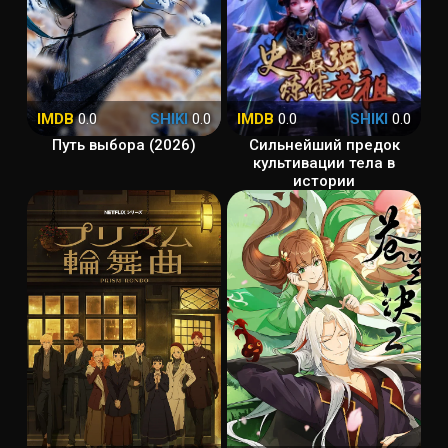
IMDB
0.0
SHIKI
0.0
IMDB
0.0
SHIKI
0.0
Путь выбора (2026)
Сильнейший предок
культивации тела в
истории