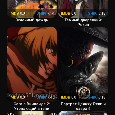
IMDB
0.0
SHIKI
7.14
IMDB
0.0
SHIKI
7.18
Огненный дождь
Тёмный дворецкий:
Рекап
IMDB
0.0
SHIKI
7.45
IMDB
0.0
SHIKI
7.18
Сага о Винланде 2:
Портрет Цзянху: Реки и
Утопающий в тени
озёра 6