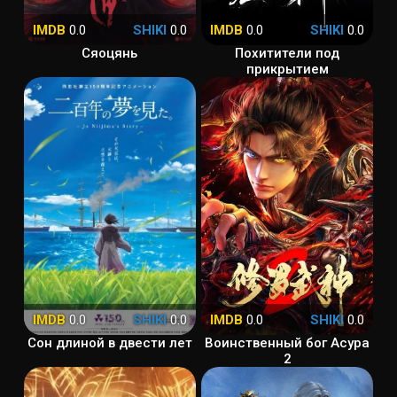
IMDB
0.0
SHIKI
0.0
IMDB
0.0
SHIKI
0.0
Сяоцянь
Похитители под
прикрытием
IMDB
0.0
SHIKI
0.0
IMDB
0.0
SHIKI
0.0
Сон длиной в двести лет
Воинственный бог Асура
2