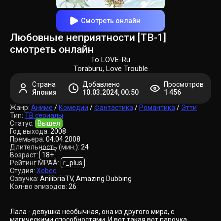
Смотреть онлайн
Любовные неприятности [ТВ-1]
смотреть онлайн
To LOVE-Ru
Toraburu, Love Trouble
Страна
Добавлено
Просмотров
Япония
10.03.2024, 00:50
1 456
Жанр:
Аниме
/
Комедии
/
Фантастика
/
Романтика
/
Этти
Тип:
ТВ сериалы
Статус:
Вышел
Год выхода:
2008
Премьера:
04.04.2008
Длительность (мин.):
24
Возраст:
18+
Рейтинг MPAA:
r_plus
Студия:
Xebec
Озвучка:
AnilibriaTV, Amazing Dubbing
Кол-во эпизодов:
26
Лала - девушка необычная, она из другого мира, с
магическими способностями. И вот такая вот парочка,