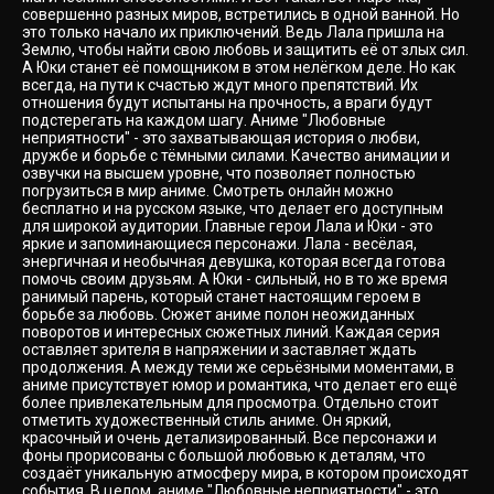
совершенно разных миров, встретились в одной ванной. Но
это только начало их приключений. Ведь Лала пришла на
Землю, чтобы найти свою любовь и защитить её от злых сил.
А Юки станет её помощником в этом нелёгком деле. Но как
всегда, на пути к счастью ждут много препятствий. Их
отношения будут испытаны на прочность, а враги будут
подстерегать на каждом шагу. Аниме "Любовные
неприятности" - это захватывающая история о любви,
дружбе и борьбе с тёмными силами. Качество анимации и
озвучки на высшем уровне, что позволяет полностью
погрузиться в мир аниме. Смотреть онлайн можно
бесплатно и на русском языке, что делает его доступным
для широкой аудитории. Главные герои Лала и Юки - это
яркие и запоминающиеся персонажи. Лала - весёлая,
энергичная и необычная девушка, которая всегда готова
помочь своим друзьям. А Юки - сильный, но в то же время
ранимый парень, который станет настоящим героем в
борьбе за любовь. Сюжет аниме полон неожиданных
поворотов и интересных сюжетных линий. Каждая серия
оставляет зрителя в напряжении и заставляет ждать
продолжения. А между теми же серьёзными моментами, в
аниме присутствует юмор и романтика, что делает его ещё
более привлекательным для просмотра. Отдельно стоит
отметить художественный стиль аниме. Он яркий,
красочный и очень детализированный. Все персонажи и
фоны прорисованы с большой любовью к деталям, что
создаёт уникальную атмосферу мира, в котором происходят
события. В целом, аниме "Любовные неприятности" - это