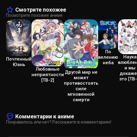
Смотрите похожее
Посмотрите похожие аниме
По
Наука
велению
Почтенный
влюблен
неба
Юань
и мы
Любовные
Другой мир не
докаж
неприятности
может
это [ТВ-
[ТВ-2]
противостоять
силе
мгновенной
смерти
Комментарии к аниме
Понравилось или нет? Расскажите в комментариях!